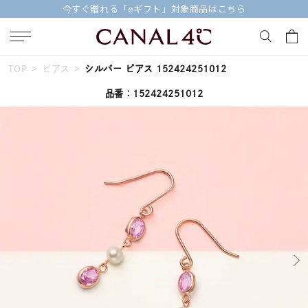
今すぐ贈れる「eギフト」対象商品はこちら
TOP
ピアス
シルバー ピアス 152424251012
キーワードで検索する
品番：152424251012
人気検索キーワード
#ペア
#ハーフエタニティリング
#エタニティ
#ダイヤモンド ネックレス
#eギフト
ブランド
Canal４℃
カテゴリー
すべてのジュエリー