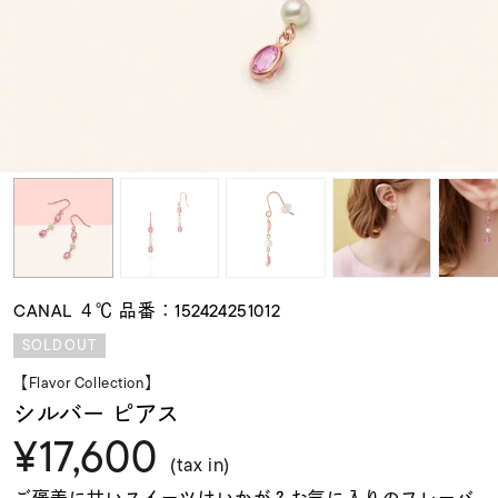
素材
カラー
誕生石
モチーフ
CANAL ４℃ 品番：152424251012
石の色
SOLDOUT
【Flavor Collection】
ファッションテイス
シルバー ピアス
ト
¥17,600
(tax in)
ご褒美に甘いスイーツはいかが？お気に入りのフレーバ