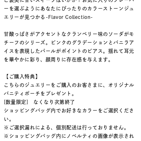
着用シーン
ーを選ぶようにあなたにぴったりのカラーストーンジュ
エリーが見つかる-Flavor Collection-
コレクション
甘酸っぱさがアクセントなクランベリー味のソーダがモ
チーフのシリーズ。ピンクのグラデーションとバニラア
レディース
～
イスを表現したパールがポイントのピアス。揺れて耳元
リングサイズ
を華やかに彩り、顔周りに存在感を与えます。
メンズ
【ご購入特典】
～
リングサイズ
こちらのジュエリーをご購入のお客さまに、オリジナル
バニティポーチをプレゼント。
[数量限定] なくなり次第終了
価格
¥0
¥400,
ショッピングバッグ内でお好きなカラーをご選択くださ
い。
※ご選択漏れによる、個別配送は行っておりません。
在庫
在庫ありのみ
すべて表示
※ショッピングバッグ内にノベルティの画像が表示され