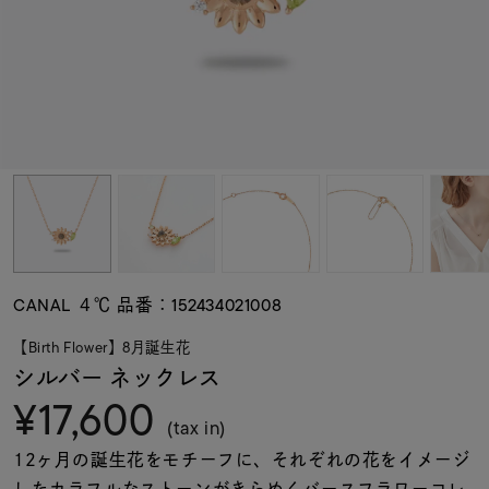
素材
カラー
誕生石
モチーフ
CANAL ４℃ 品番：152434021008
石の色
【Birth Flower】8月誕生花
シルバー ネックレス
¥17,600
ファッションテイス
ト
(tax in)
12ヶ月の誕生花をモチーフに、それぞれの花をイメージ