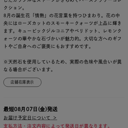
したカラフルなストーンがきらめくバースフラワーコレ
着用シーン
クション。
8月の誕生花「情熱」の花言葉を持つひまわり。花の中
コレクション
央にはローズカットのスモーキークォーツが上品に輝き
ます。キュービックジルコニアやペリドット、レモンク
レディース
ォーツの華やかな石づかいが魅力的。大切な方へのギフ
～
リングサイズ
トやご自身へのご褒美にもおすすめです。
※天然石を使用しているため、実際の色味や風合いが異
メンズ
なる場合がございます。
～
リングサイズ
店舗在庫表示
価格
¥0
¥400,
最短
08月07日(金)
発送
在庫
在庫ありのみ
すべて表示
お届け予定日について ＞
支払方法・注文内容によって発送日が異なります。