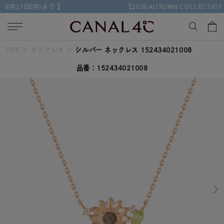
【2026 AUTUMN COLLECTION】特典付きの先行予約受付中
TOP
ネックレス
シルバー ネックレス 152434021008
キーワードで検索する
品番：152434021008
人気検索キーワード
#ペア
#eギフト
#ハーフエタニティリング
#刻印可
#メンズ ネックレス
ブランド
Canal４℃
カテゴリー
すべてのジュエリー