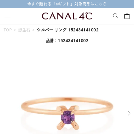
今すぐ贈れる「eギフト」対象商品はこちら
TOP
誕生石
シルバー リング 152434141002
キーワードで検索する
品番：152434141002
人気検索キーワード
#ダイヤモンド ネックレス
#くまのプーさん
#ジュエリー
#エタニティ
#ペアリング
ブランド
Canal４℃
カテゴリー
すべてのジュエリー