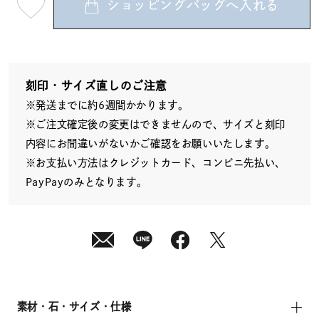
ショッピングバッグへ入れる
最
短
08
月
12
日
(水)
発
送
刻印・サイズ直しのご注意
¥15,400
※発送までに約6週間かかります。
(tax
in)
※ご注文確定後の変更はできませんので、サイズと刻印
内容にお間違いがないかご確認をお願いいたします。
※お支払い方法はクレジットカード、コンビニ先払い、
PayPayのみとなります。
素材・石・サイズ・仕様