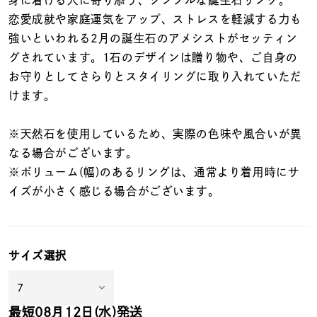
着用シーン
恋愛成就や家庭運気をアップ、ストレスを軽減する力も
強いといわれる2月の誕生石のアメシストがセッティン
コレクション
グされています。1石のデザインは贈り物や、ご自身の
お守りとしてさらりとスタイリングに取り入れていただ
けます。
レディース
～
リングサイズ
※天然石を使用しているため、実際の色味や風合いが異
なる場合がございます。
メンズ
※ボリューム(幅)のあるリングは、通常より着用時にサ
～
リングサイズ
イズが小さく感じる場合がございます。
価格
¥0
¥400,
サイズ選択
在庫
在庫ありのみ
すべて表示
最短
08月12日(水)
発送