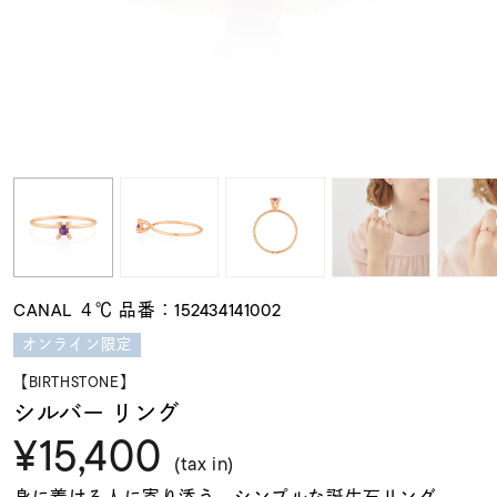
素材
カラー
誕生石
モチーフ
CANAL ４℃ 品番：152434141002
石の色
オンライン限定
【BIRTHSTONE】
ファッションテイス
シルバー リング
ト
¥15,400
(tax in)
身に着ける人に寄り添う、シンプルな誕生石リング。