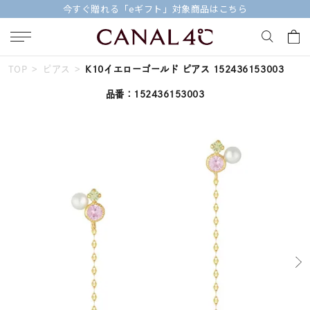
今すぐ贈れる「eギフト」対象商品はこちら
TOP
ピアス
K10イエローゴールド ピアス 152436153003
キーワードで検索する
品番：152436153003
人気検索キーワード
#ペア
#eギフト
#ハーフエタニティリング
#刻印可
#メンズ ネックレス
ブランド
Canal４℃
カテゴリー
すべてのジュエリー