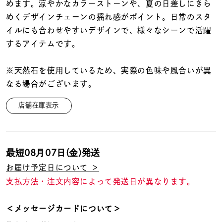
着用シーン
めます。涼やかなカラーストーンや、夏の日差しにきら
めくデザインチェーンの揺れ感がポイント。日常のスタ
イルにも合わせやすいデザインで、様々なシーンで活躍
コレクション
するアイテムです。
レディース
※天然石を使用しているため、実際の色味や風合いが異
～
リングサイズ
なる場合がございます。
店舗在庫表示
メンズ
～
リングサイズ
最短
08月07日(金)
発送
価格
¥0
¥400,
お届け予定日について ＞
支払方法・注文内容によって発送日が異なります。
在庫
在庫ありのみ
すべて表示
＜メッセージカードについて＞