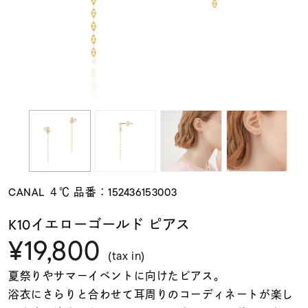
素材
カラー
誕生石
モチーフ
CANAL ４℃ 品番：152436153003
石の色
K10イエローゴールド ピアス
¥19,800
ファッションテイス
(tax in)
ト
夏祭りやサマーイベントに向けたピアス。
浴衣にさらりと合わせて耳周りのコーディネートが楽し