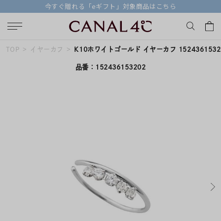
対象商品はこちら
【価格改定のお知らせ 8月1
TOP
イヤーカフ
K10ホワイトゴールド イヤーカフ 1524361532
キーワードで検索する
品番：152436153202
人気検索キーワード
#summer
#ペア
#ダイヤモンド ネックレス
#エタニティ
#くまのプーさん
ブランド
Canal４℃
カテゴリー
すべてのジュエリー