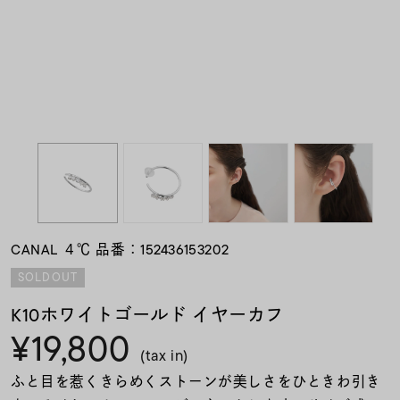
素材
カラー
誕生石
モチーフ
CANAL ４℃ 品番：152436153202
石の色
SOLDOUT
K10ホワイトゴールド イヤーカフ
ファッションテイス
¥19,800
ト
(tax in)
ふと目を惹くきらめくストーンが美しさをひときわ引き