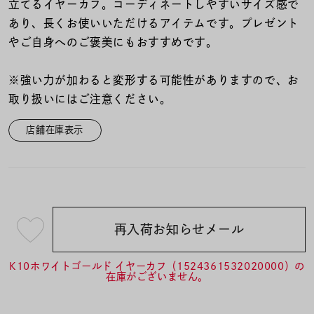
着用シーン
立てるイヤーカフ。コーディネートしやすいサイズ感で
あり、長くお使いいただけるアイテムです。プレゼント
やご自身へのご褒美にもおすすめです。
コレクション
※強い力が加わると変形する可能性がありますので、お
レディース
取り扱いにはご注意ください。
～
リングサイズ
店舗在庫表示
メンズ
～
リングサイズ
再入荷お知らせメール
¥19,800
価格
¥0
¥400,
(tax
in)
K10ホワイトゴールド イヤーカフ（1524361532020000）の
在庫がございません。
在庫
在庫ありのみ
すべて表示