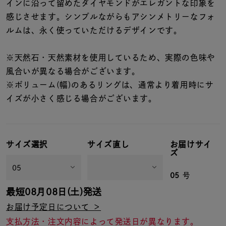
着用シーン
インに沿って留めたダイヤモンドがエレガントな印象を
感じさせます。シンプルながらもアシンメトリーなフォ
ルムは、永く使っていただけるデザインです。
コレクション
※天然石・天然素材を使用しているため、実際の色味や
レディース
風合いが異なる場合がございます。
～
リングサイズ
※ボリューム(幅)のあるリングは、通常より着用時にサ
イズが小さく感じる場合がございます。
メンズ
～
リングサイズ
サイズ選択
サイズ直し
お届けサイ
ズ
価格
¥0
¥400,
05
号
最短
08月08日(土)
発送
在庫
お届け予定日について ＞
在庫ありのみ
すべて表示
支払方法・注文内容によって発送日が異なります。