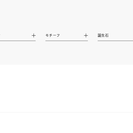
リセット
絞り込んで検索する
ハート
一粒
三石
パヴェ
ライン
馬蹄
ダブルループ
星座
イニシャル
リボン
その他
ホワイト
ピンク
パープル
ブルー
グリーン
材
モチーフ
誕生石
マルチカラー
ニン
エレガント
カジュアル
フォーマル
モード
ス
ご褒美
記念日
誕生日
気分転換
デート
ジュエリー
腕周りジュエリー
ペアジュエリー
ベストセ
ンラインショップ限定
～