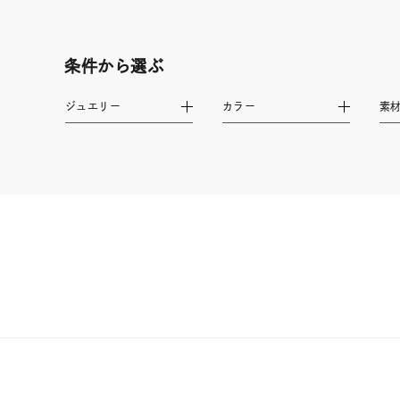
しずく
モチーフ
クロス
条件から選ぶ
クリア
ジュエリー
カラー
素
石の色
レッド
ファッションテイスト
フェミ
着用シーン
オフィ
耳周り
コレクション
公式オ
レディース
リングサイズ