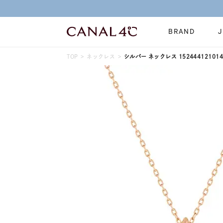
BRAND
TOP
ネックレス
シルバー ネックレス 152444121014
ネックレス
リング
Online Shop
イヤーカフ
ブレスレット
ショッピングガイド
時計
誕生石
よくあるご質問
すべてのジュエリー
ジュエリーポ