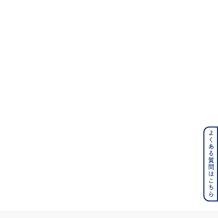
#eギフト
よくある質問はこちら
ンレス
その他
の誕生石
6月の誕生石
月の誕生石
12月の誕生石