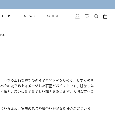
UT US
NEWS
GUIDE
カートに商品がありません。
014
イヤリング
al Jewelry
ペアブレスレット
保証
ー
ベストセラー
イダルサービス
)
ングはこちら
イダルリングの選び方
クォーツや上品な輝きのダイヤモンドがきらめく、しずくのネ
るバラの花びらをイメージした石座がポイントです。肌なじみ
しく輝き、装いにみずみずしい輝きを添えます。大切な方への
しているため、実際の色味や風合いが異なる場合がございま