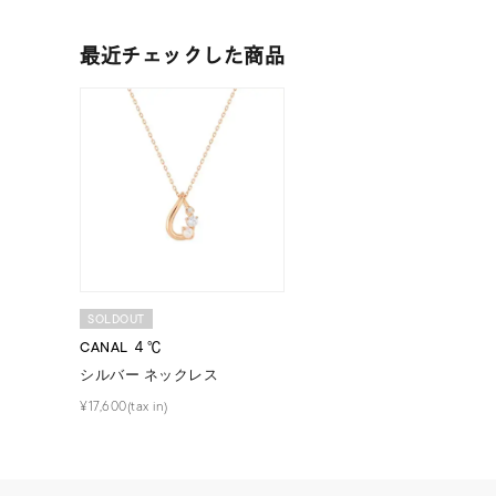
最近チェックした商品
人気検索キーワード
#ペア
ブランド
カテゴリー
素材
プラチ
SOLDOUT
CANAL ４℃
カラー
イエロ
シルバー ネックレス
¥17,600(tax in)
1月の
誕生石
7月の