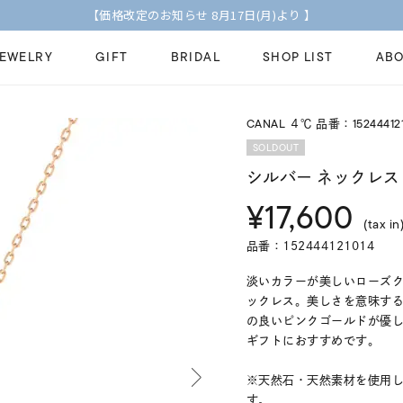
【価格改定のお知らせ 8月17日(月)より 】
JEWELRY
GIFT
BRIDAL
SHOP LIST
ABO
CANAL ４℃ 品番：152444121
ピンキーリング
ピアス
Fashion Jewelry
Brid
SOLDOUT
ペアネックレス
ペアリング
シルバー ネックレス
プレゼントガイド
永久
¥17,600
新着商品
限定ジュエリ
ジュエリーケア
ブラ
(tax in
ーチ
アジャスター
ブライダルリ
品番：152444121014
法人のお客様
ブラ
淡いカラーが美しいローズ
ックレス。美しさを意味す
の良いピンクゴールドが優
ギフトにおすすめです。
※天然石・天然素材を使用
す。