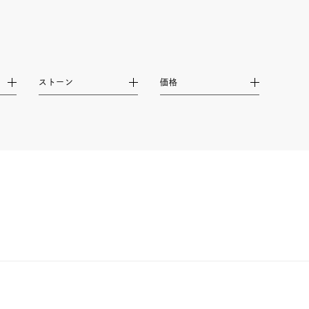
ムーン
フラワー
イエロー
ブラウン
ストーン
価格
シンプル
ユニセックス
結婚式
推し活
レクション