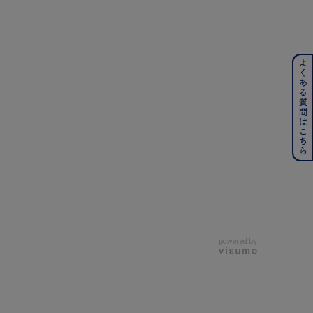
よくある質問はこちら
ンレス
その他
の誕生石
6月の誕生石
月の誕生石
12月の誕生石
ムーン
フラワー
powered by
イエロー
ブラウン