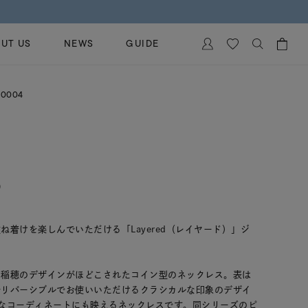
UT US
NEWS
GUIDE
カートに商品がありません。
0004
イヤリング
al Jewelry
ペアブレスレット
保証
ー
ベストセラー
イダルサービス
ングはこちら
)
イダルリングの選び方
ね着けを楽しんでいただける「Layered（レイヤード）」ジ
る稲穂のデザインがほどこされたコイン型のネックレス。表は
でリバーシブルでお使いいただけるクラシカルな印象のデザイ
なコーディネートにも映えるネックレスです。同シリーズのピ