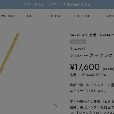
【価格改定のお知らせ 8月17日(月)より 】
JEWELRY
GIFT
BRIDAL
SHOP LIST
ABO
CANAL ４℃ 品番：15244422
ピンキーリング
ピアス
Fashion Jewelry
Brid
SOLDOUT
ペアネックレス
ペアリング
【Layered】
プレゼントガイド
永久
シルバー ネックレス
新着商品
限定ジュエリ
ジュエリーケア
ブラ
¥17,600
ーチ
アジャスター
ブライダルリ
(tax in
法人のお客様
ブラ
品番：152444220004
自然で自由にジュエリーの重
ュエリーコレクション。
実りや豊かさの象徴でもあ
稲穂、裏はシンプルな鏡面
ン。Tシャツなどのシンプル