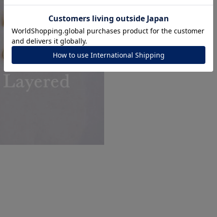
ナ
K18
K10
K7
ゴールド
シルバー
ステ
ーカラー
ピンクカラー
ホワイトカラー
トリプルカラー
誕生石
2月の誕生石
3月の誕生石
4月の誕生石
5月
誕生石
8月の誕生石
9月の誕生石
10月の誕生石
11
リセット
絞り込んで検索する
ハート
一粒
三石
パヴェ
ライン
馬蹄
ダブルループ
星座
イニシャル
リボン
その他
ホワイト
ピンク
パープル
ブルー
グリーン
マルチカラー