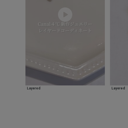
カテゴリー
素材
プラチ
カラー
イエロ
1月の
誕生石
7月の
しずく
モチーフ
Layered
Layered
クロス
クリア
石の色
レッド