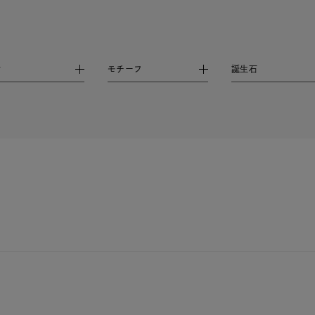
庫ありのみ
すべて表示
材
モチーフ
誕生石