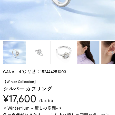
素材
カラー
誕生石
モチーフ
CANAL ４℃ 品番：152444251003
石の色
【Winter Collection】
シルバー カフリング
¥17,600
ファッションテイス
ト
(tax in)
＜Winterrium - 癒しの空間-＞