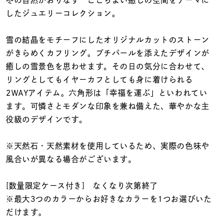
冬の自然がおりなす ここちよい癒しの空間をテーマに
着用シーン
したジュエリーコレクション。
コレクション
雪の結晶をモチーフにしたオリジナルカットのストーン
がきらめくカフリング。プチパールを添えたデザインが
レディース
癒しの雪景色を思わせます。その日の気分に合わせて、
～
リングサイズ
リングとしてもイヤーカフとしても身に着けられる
2WAYアイテム。六角形は「幸福を運ぶ」といわれてい
ます。可憐さとモダンな印象を兼ね備えた、華やかな主
メンズ
役級のデザインです。
～
リングサイズ
※天然石・天然素材を使用しているため、実際の色味や
風合いが異なる場合がございます。
価格
¥0
¥400,
[数量限定ケース付き] なくなり次第終了
※最大3つのカラーからお好きなカラーを1つお選びいた
在庫
在庫ありのみ
すべて表示
だけます。