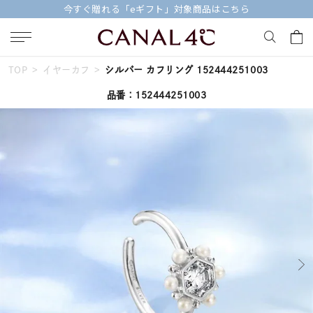
今すぐ贈れる「eギフト」対象商品はこちら
TOP
イヤーカフ
シルバー カフリング 152444251003
キーワードで検索する
品番：152444251003
人気検索キーワード
#summer
#ダイヤモンド ネックレス
#くまのプーさん
#ペア
#エタニティ
ブランド
Canal４℃
カテゴリー
すべてのジュエリー