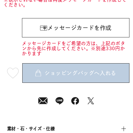
ください。
メッセージカードを作成
メッセージカードをご希望の方は、上記のボタ
ンから先に作成してください。※別途330円か
かります
ショッピングバッグへ入れる
最
短
08
月
10
日
(月)
発
送
¥17,600
(tax
in)
素材・石・サイズ・仕様