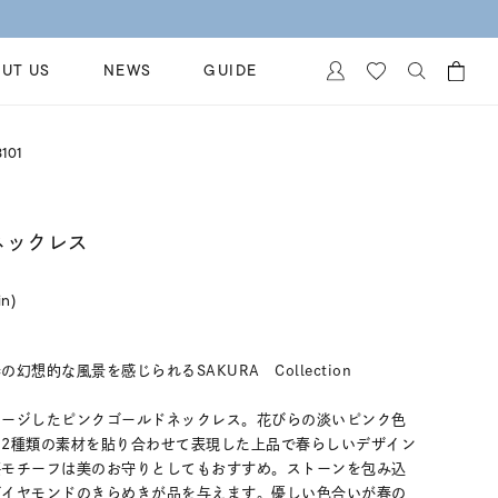
UT US
NEWS
GUIDE
カートに商品がありません。
101
イヤリング
al Jewelry
ペアブレスレット
保証
 ネックレス
ー
ベストセラー
イダルサービス
ングはこちら
in)
イダルリングの選び方
想的な風景を感じられるSAKURA Collection
メージしたピンクゴールドネックレス。花びらの淡いピンク色
2種類の素材を貼り合わせて表現した上品で春らしいデザイン
桜モチーフは美のお守りとしてもおすすめ。ストーンを包み込
ダイヤモンドのきらめきが品を与えます。優しい色合いが春の