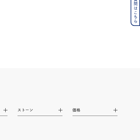
よくある質問はこちら
その他
の誕生石
6月の誕生石
月の誕生石
12月の誕生石
ムーン
フラワー
イエロー
ブラウン
シンプル
ユニセックス
ストーン
価格
結婚式
推し活
レクション