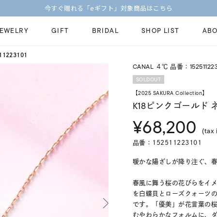
【価格改定のお知らせ 8月17日(月)より 】
JEWELRY
GIFT
BRIDAL
SHOP LIST
ABO
1223101
CANAL ４℃ 品番：152511223
ピンキーリング
ピアス
Fashion Jewelry
Brid
SOLDOUT
ペアネックレス
ペアリング
【2025 SAKURA Collection】
プレゼントガイド
永久
K18ピンクゴールド
新着商品
限定ジュエリ
ジュエリーケア
ブラ
¥68,200
ーチ
アジャスター
ブライダルリ
(tax 
法人のお客様
ブラ
品番：152511223101
暖かな陽ざしが降り注ぐ、春の幻
春風に舞う桜の花びらをイ
を白蝶貝とローズクォーツの
です。「優美」が花言葉の
むやわらかなフォルムに、