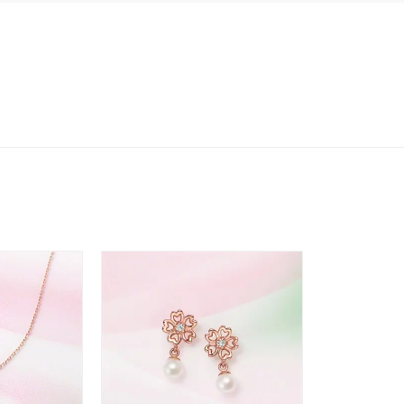
ンラインショップ限定
～
～
¥400,00
庫ありのみ
すべて表示