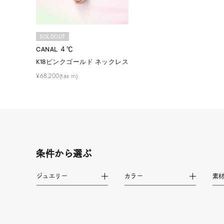
カラー
イエロ
1月の
SOLDOUT
誕生石
7月の
CANAL ４℃
K18ピンクゴールド ネックレス
しずく
¥68,200(tax in)
モチーフ
クロス
クリア
石の色
レッド
条件から選ぶ
ファッションテイスト
フェミ
ジュエリー
カラー
素
着用シーン
オフィ
耳周り