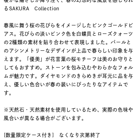
着用シーン
るSAKURA Collection
コレクション
春風に舞う桜の花びらをイメージしたピンクゴールドピ
アス。花びらの淡いピンク色を白蝶貝とローズクォーツ
の2種類の素材を貼り合わせて表現しました。パールと
レディース
～
のアシンメトリーなデザインが上品で春らしい印象を与
リングサイズ
えます。「優美」が花言葉の桜モチーフは美のお守りと
してもおすすめ。ストーンを包み込むやわらかなフォル
メンズ
ムが魅力です。ダイヤモンドのきらめきが耳元に品を与
～
リングサイズ
え、優しい色合いが春の装いにぴったりなアイテムで
す。
価格
¥0
¥400,
※天然石・天然素材を使用しているため、実際の色味や
風合いが異なる場合がございます。
在庫
在庫ありのみ
すべて表示
[数量限定ケース付き] なくなり次第終了