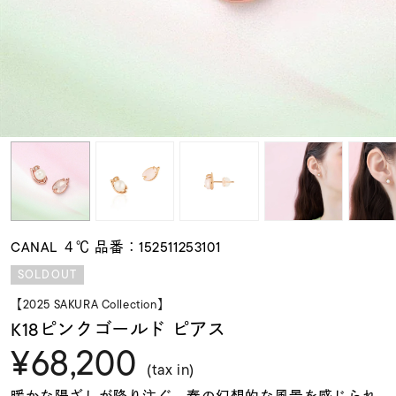
素材
カラー
誕生石
モチーフ
CANAL ４℃ 品番：152511253101
石の色
SOLDOUT
【2025 SAKURA Collection】
ファッションテイス
K18ピンクゴールド ピアス
ト
¥68,200
(tax in)
暖かな陽ざしが降り注ぐ、春の幻想的な風景を感じられ