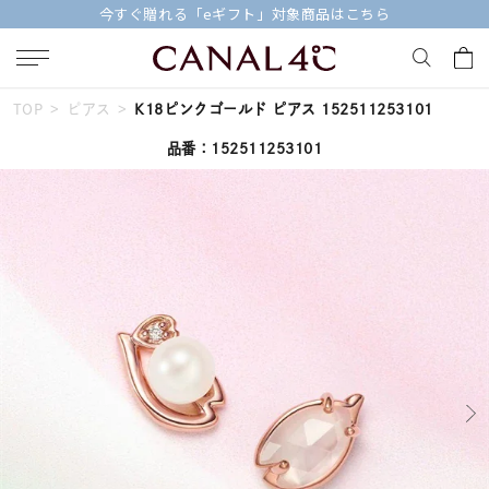
今すぐ贈れる「eギフト」対象商品はこちら
TOP
ピアス
K18ピンクゴールド ピアス 152511253101
キーワードで検索する
品番：152511253101
人気検索キーワード
#ペア
#eギフト
#ハーフエタニティリング
#刻印可
#メンズ ネックレス
ブランド
Canal４℃
カテゴリー
すべてのジュエリー