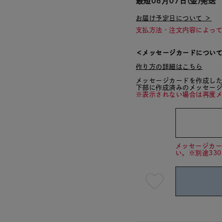
最短
08月07日(金)
発送
お届け予定日について ＞
支払方法・注文内容によっ
＜メッセージカードについ
作り方の詳細はこちら
メッセージカードを作成し
下部に作成済みのメッセー
※表示されない場合は再度
メッセージカ
い。※別途33
最
短
08
月
07
日
(金)