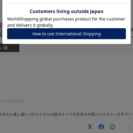
ナ
K18
K10
K7
ゴールド
シルバー
ステ
1)
ーカラー
ピンクカラー
ホワイトカラー
トリプルカラー
い順
誕生石
2月の誕生石
3月の誕生石
4月の誕生石
5月
誕生石
8月の誕生石
9月の誕生石
10月の誕生石
11
リセット
絞り込んで検索する
ハート
一粒
三石
パヴェ
ライン
馬蹄
ダブルループ
星座
イニシャル
リボン
その他
スト:
カジュアル
ホワイト
ピンク
パープル
ブルー
グリーン
を右手の人差し指につけてこちらの桜のリングを左手の中指につけると一日中テン
マルチカラー