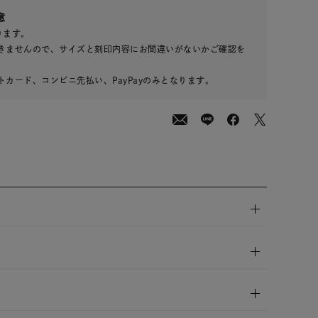
00
意
(tax
ります。
in)
きませんので、サイズと刻印内容にお間違いがないかご確認を
カード、コンビニ先払い、PayPayのみとなります。