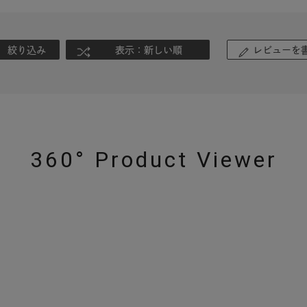
ニン
エレガント
カジュアル
フォーマル
モード
絞り込み
表示：新しい順
レビューを
ス
ご褒美
記念日
誕生日
気分転換
デート
ジュエリー
腕周りジュエリー
ペアジュエリー
ベストセ
ンラインショップ限定
360° Product Viewer
～
～
¥400,00