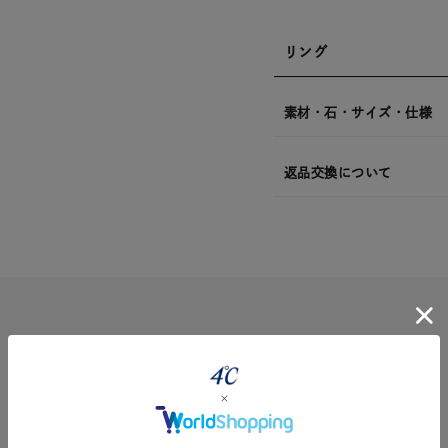
リング
素材・石・サイズ・仕様
返品交換について
#eギフト
#ハーフエタニティリング
#刻印可
#メンズ ネックレ
5.0
1
レビュー件数：
件