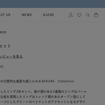
UT US
NEWS
GUIDE
カートに商品がありません。
1002
イヤリング
al Jewelry
ペアブレスレット
本セット
保証
ー
ベストセラー
レビューを見る
イダルサービス
ングはこちら
イダルリングの選び方
in)
想的な風景を感じられるSAKURA Collection
したリング2本セット。抜け感のある2連風のリングはパール
かな桜を表現したリングはトレンド感のあるオープン型にして
チーフにしたグリーンのペリドットがアクセントになるデザイ