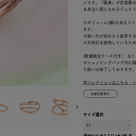
ンです。「優美」が花言葉
を身近に感じられるジュエ
※ボリューム(幅)のあるリ
ます。
※強い力が加わると変形す
※天然石を使用しているた
[数量限定ケース付き] な
※ショッピングバッグ内に
り扱いは終了しております
同コレクションはこちら 
店舗在庫表示
サイズ選択