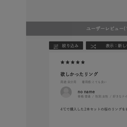
カテゴリー
素材
プラチ
ユーザーレビュー
(
カラー
イエロ
絞り込み
表示：新し
1月の
誕生石
7月の
欲しかったリング
用途
:自分用
着用感
:とても良い
しずく
モチーフ
クロス
no name
骨格:
普通
性別:
女性
好きなテイ
クリア
4℃で購入した2本セットの桜のリング
石の色
レッド