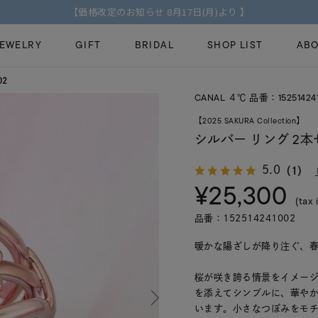
【価格改定のお知らせ 8月17日(月)より 】
JEWELRY
GIFT
BRIDAL
SHOP LIST
ABO
02
CANAL ４℃ 品番：15251424
ピンキーリング
ピアス
Fashion Jewelry
Brid
【2025 SAKURA Collection】
ペアネックレス
ペアリング
シルバー リング 2
プレゼントガイド
永久
新着商品
限定ジュエリ
5.0
（1）
ジュエリーケア
ブラ
¥25,300
ーチ
アジャスター
ブライダルリ
法人のお客様
ブラ
(tax 
品番：152514241002
暖かな陽ざしが降り注ぐ、春の幻
桜が咲き誇る情景をイメージ
を添えてシンプルに、華や
います。小さなつぼみをモ