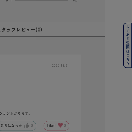
★
1
(0)
よくある質問はこちら
ンレス
スタッフレビュー
(0)
その他
の誕生石
6月の誕生石
2025.12.31
月の誕生石
12月の誕生石
ムーン
フラワー
イエロー
ブラウン
ション上がります。
参考になった
0
Like!
0