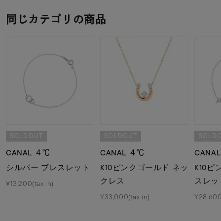
同じカテゴリの商品
SOLDOUT
SOLDOUT
SOLD
CANAL ４℃
CANAL ４℃
CANA
シルバー ブレスレット
K10ピンクゴールド ネッ
K10
クレス
スレッ
¥13,200(tax in)
¥33,000(tax in)
¥28,600(