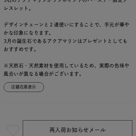
着用シーン
レスレット。
コレクション
デザインチェーンと２連使いにすることで、手元が華や
かな印象になります。
3月の誕生石であるアクアマリンはプレゼントとしても
レディース
～
おすすめです。
リングサイズ
※天然石・天然素材を使用しているため、実際の色味や
メンズ
風合いが異なる場合がございます。
～
リングサイズ
店舗在庫表示
価格
¥0
¥400,
在庫
在庫ありのみ
すべて表示
再入荷お知らせメール