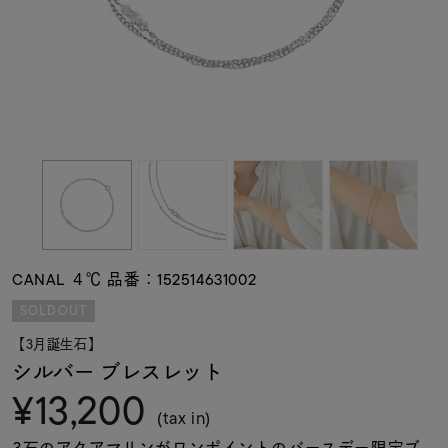
素材
カラー
誕生石
モチーフ
CANAL ４℃ 品番：152514631002
石の色
SOLDOUT
【3月誕生石】
ファッションテイス
シルバー ブレスレット
ト
¥13,200
(tax in)
3石のアクアマリンがワンポイントのバースデー限定ブ