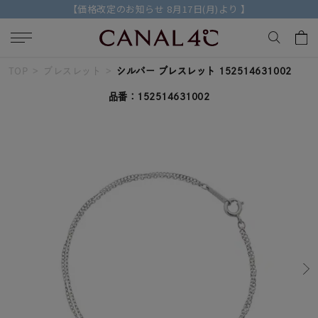
【価格改定のお知らせ 8月17日(月)より 】
TOP
ブレスレット
シルバー ブレスレット 152514631002
キーワードで検索する
品番：152514631002
人気検索キーワード
#ペア
#eギフト
#ハーフエタニティリング
#刻印可
#メンズ ネックレス
ブランド
Canal４℃
カテゴリー
すべてのジュエリー