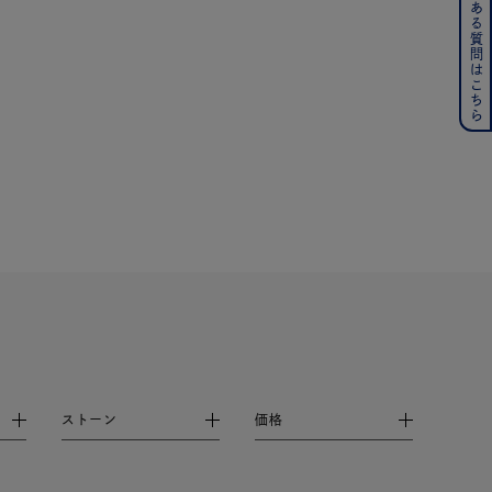
よくある質問はこちら
その他
の誕生石
6月の誕生石
月の誕生石
12月の誕生石
ムーン
フラワー
イエロー
ブラウン
シンプル
ユニセックス
ストーン
価格
結婚式
推し活