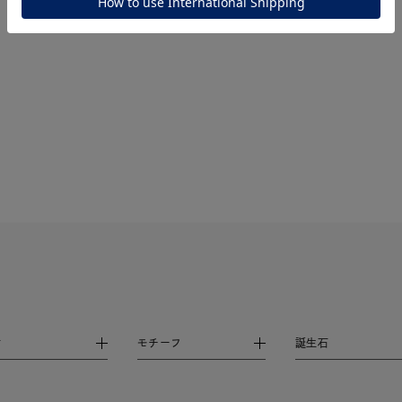
ーカラー
ピンクカラー
ホワイトカラー
トリプルカラー
誕生石
2月の誕生石
3月の誕生石
4月の誕生石
5月
誕生石
8月の誕生石
9月の誕生石
10月の誕生石
11
リセット
絞り込んで検索する
ハート
一粒
三石
パヴェ
ライン
馬蹄
ダブルループ
星座
イニシャル
リボン
その他
ホワイト
ピンク
パープル
ブルー
グリーン
マルチカラー
ニン
エレガント
カジュアル
フォーマル
モード
材
モチーフ
誕生石
ス
ご褒美
記念日
誕生日
気分転換
デート