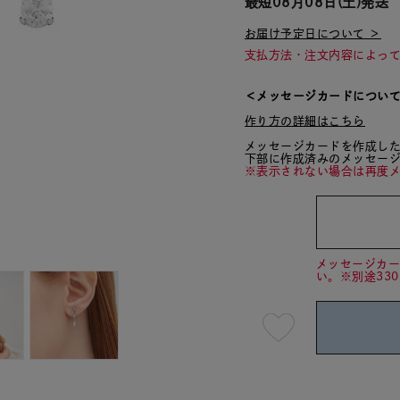
最短
08月08日(土)
発送
お届け予定日について ＞
支払方法・注文内容によっ
＜メッセージカードについ
作り方の詳細はこちら
メッセージカードを作成し
下部に作成済みのメッセー
※表示されない場合は再度
メッセージカ
い。※別途33
最
短
08
月
08
日
(土)