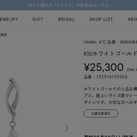
今すぐ贈れる「eギフト」対象商品はこちら
JEWELRY
GIFT
BRIDAL
SHOP LIST
ABO
204
CANAL ４℃ 品番：15251615
ピンキーリング
ピアス
Fashion Jewelry
Brid
K10ホワイトゴールド
ペアネックレス
ペアリング
¥25,300
プレゼントガイド
永久
(tax 
新着商品
限定ジュエリ
ジュエリーケア
ブラ
品番：152516153204
ーチ
アジャスター
ブライダルリ
法人のお客様
ブラ
ホワイトゴールドの上品な
アス。程よいサイズ感でシ
ザインです。大切な方への
店舗在庫表示