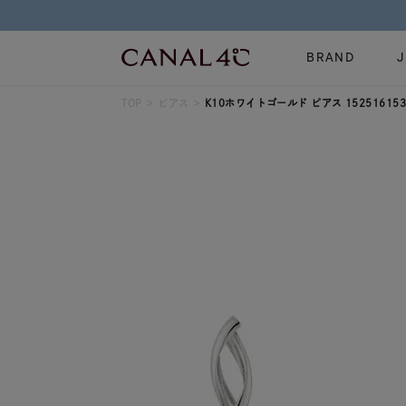
BRAND
TOP
ピアス
K10ホワイトゴールド ピアス 152516153
ネックレス
リング
Online Shop
イヤーカフ
ブレスレット
ショッピングガイド
時計
誕生石
よくあるご質問
すべてのジュエリー
ジュエリーポ