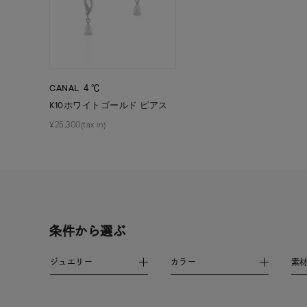
カラー
イエロ
1月の
誕生石
CANAL ４℃
7月の
K10ホワイトゴールド ピアス
¥25,300(tax in)
しずく
モチーフ
クロス
クリア
石の色
レッド
条件から選ぶ
ファッションテイスト
フェミ
ジュエリー
カラー
素
着用シーン
オフィ