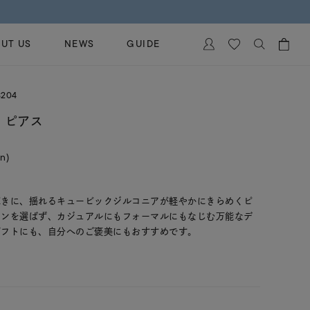
UT US
NEWS
GUIDE
カートに商品がありません。
3204
イヤリング
al Jewelry
 ピアス
ペアブレスレット
保証
in)
ー
ベストセラー
イダルサービス
ングはこちら
イダルリングの選び方
輝きに、揺れるキュービックジルコニアが軽やかにきらめくピ
ーンを選ばず、カジュアルにもフォーマルにもなじむ万能なデ
ギフトにも、自分へのご褒美にもおすすめです。