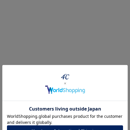
#ハーフエタニティリング
#エタニティ
#ダイヤモンド ネックレス
ナ
K18
K10
K7
ゴールド
シルバー
ステ