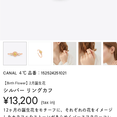
素材
カラー
誕生石
モチーフ
CANAL ４℃ 品番：152524251021
石の色
【Birth Flower】2月誕生花
シルバー リングカフ
¥13,200
ファッションテイス
ト
(tax in)
12ヶ月の誕生花をモチーフに、それぞれの花をイメージ