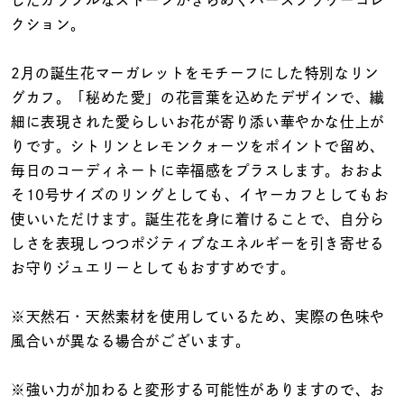
したカラフルなストーンがきらめくバースフラワーコレ
着用シーン
クション。
コレクション
2月の誕生花マーガレットをモチーフにした特別なリン
グカフ。「秘めた愛」の花言葉を込めたデザインで、繊
レディース
細に表現された愛らしいお花が寄り添い華やかな仕上が
～
リングサイズ
りです。シトリンとレモンクォーツをポイントで留め、
毎日のコーディネートに幸福感をプラスします。おおよ
そ10号サイズのリングとしても、イヤーカフとしてもお
メンズ
使いいただけます。誕生花を身に着けることで、自分ら
～
リングサイズ
しさを表現しつつポジティブなエネルギーを引き寄せる
お守りジュエリーとしてもおすすめです。
価格
¥0
¥400,
※天然石・天然素材を使用しているため、実際の色味や
風合いが異なる場合がございます。
在庫
在庫ありのみ
すべて表示
※強い力が加わると変形する可能性がありますので、お