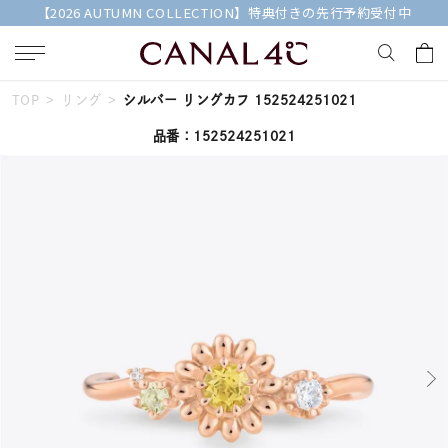
【2026 AUTUMN COLLECTION】特典付きの先行予約受付中
TOP
リング
シルバー リングカフ 152524251021
キーワードで検索する
品番：152524251021
人気検索キーワード
#summer
#ペア
#ダイヤモンド ネックレス
#エタニティ
#くまのプーさん
ブランド
Canal４℃
カテゴリー
すべてのジュエリー