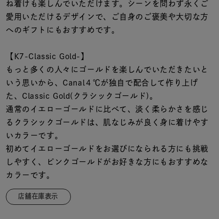
着用シーン
ね着けも楽しんでいただけます。シーンを問わず永くご
愛用いただけるデザインで、ご自身のご褒美や大切な方
へのギフトにもおすすめです。
コレクション
【K7-Classic Gold-】
レディース
もっと多くの人々にゴールドを楽しんでいただきたいと
～
リングサイズ
いう思いから、Canal４℃が独自で配合して作り上げ
た、Classic Gold(クラシックゴールド)。
通常のイエローゴールドに比べて、淡く柔らかさを感じ
メンズ
～
るクラシックゴールドは、肌なじみが良く身に着けやす
リングサイズ
いカラーです。
初めてイエローゴールドをお選びになられる方にも挑戦
価格
しやすく、ピンクゴールドがお好きな方にもおすすめな
¥0
¥400,
カラーです。
店舗在庫表示
在庫
在庫ありのみ
すべて表示