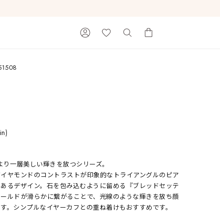
51508
カートに商品がありません。
in)
を受けてより一層美しい輝きを放つシリーズ。
Ray of Light
ダイヤモンドのコントラストが印象的なトライアングルのピア
のあるデザイン。石を包み込むように留める『ブレッドセッテ
ゴールドが滑らかに繋がることで、光線のような輝きを放ち顔
ます。シンプルなイヤーカフとの重ね着けもおすすめです。