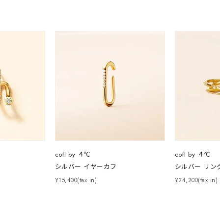
ス
ご褒美
記念日
誕生日
気分転換
デート
ジュエリー
腕周りジュエリー
ペアジュエリー
ベストセレ
ンラインショップ限定
～
～
cofl by ４℃
cofl by ４℃
シルバー イヤーカフ
シルバー リン
¥400,00
¥15,400(tax in)
¥24,200(tax in)
庫ありのみ
すべて表示