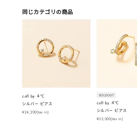
着用シーン
オフィ
同じカテゴリの商品
耳周り
コレクション
公式オ
レディース
リングサイズ
メンズ
リングサイズ
SOLDOUT
cofl by ４℃
cofl by ４℃
シルバー ピアス
価格
¥0
シルバー ピアス
¥24,200(tax in)
¥33,000(tax in)
在庫
在