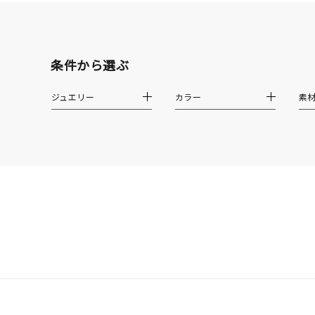
素材
プラチ
条件から選ぶ
カラー
イエロ
ジュエリー
カラー
素
1月の
誕生石
7月の
しずく
モチーフ
クロス
クリア
石の色
レッド
ファッションテイスト
フェミ