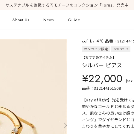
サステナブルを象徴する円モチーフのコレクション「Torus」発売中
About Us
News
Guide
cofl by ４℃ 品番：3121441
ピアス
オンライン限定
SOLDOUT
Online Shop
Fashion Jewelry
【おすすめアイテム】
新着商品
シルバー ピアス
ショッピングガイド
プレゼントガイド
¥22,000
FAQ
ジュエリーケア
(tax 
品番：312144151508
【Ray of light】光
Geometric Form
艶やかなゴールドと連なる
ス。肌なじみの良い抜け感
ィング』でダイヤモンドと
まわりを華やかにしてくれ