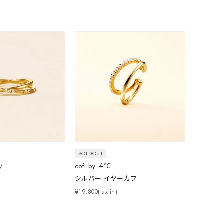
結婚式
推し活
クション
SOLDOUT
cofl by ４℃
グ
0
シルバー イヤーカフ
¥19,800(tax in)