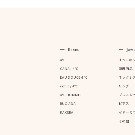
Brand
Jewe
4℃
すべての
CANAL 4℃
新着商品
EAU DOUCE４℃
ネックレ
cofl by 4℃
リング
4℃ HOMME+
ブレスレ
RUGIADA
ピアス
KAKERA
イヤーカ
その他