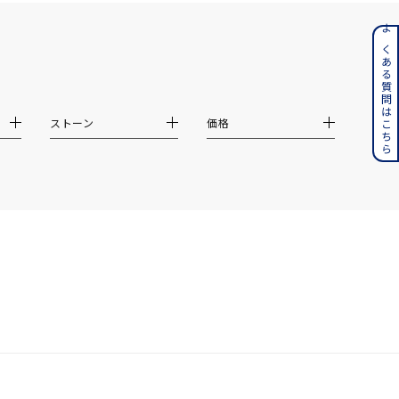
ンレス
よくある質問はこちら
その他
ストーン
価格
誕生石
6月の誕生石
月の誕生石
12月の誕生石
ムーン
フラワー
イエロー
ブラウン
シンプル
ユニセックス