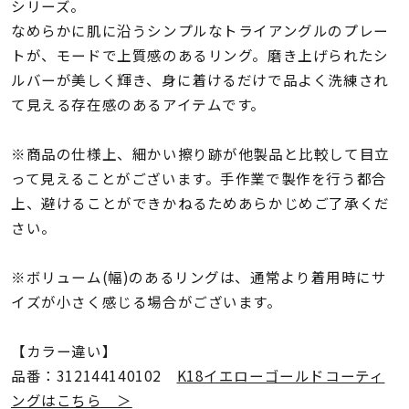
着用シーン
シリーズ。
なめらかに肌に沿うシンプルなトライアングルのプレー
トが、モードで上質感のあるリング。磨き上げられたシ
コレクション
ルバーが美しく輝き、身に着けるだけで品よく洗練され
て見える存在感のあるアイテムです。
レディース
～
リングサイズ
※商品の仕様上、細かい擦り跡が他製品と比較して目立
って見えることがございます。手作業で製作を行う都合
上、避けることができかねるためあらかじめご了承くだ
メンズ
～
さい。
リングサイズ
※ボリューム(幅)のあるリングは、通常より着用時にサ
価格
イズが小さく感じる場合がございます。
¥0
¥400,
【カラー違い】
在庫
品番：312144140102
K18イエローゴールドコーティ
在庫ありのみ
すべて表示
ングはこちら ＞