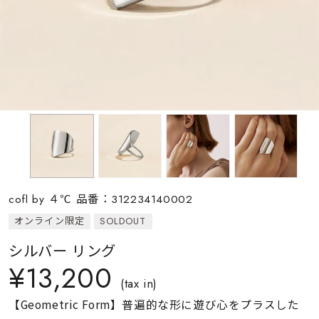
素材
カラー
誕生石
モチーフ
cofl by ４℃ 品番：312234140002
石の色
オンライン限定
SOLDOUT
シルバー リング
ファッションテイス
¥13,200
ト
(tax in)
【Geometric Form】普遍的な形に遊び心をプラスした