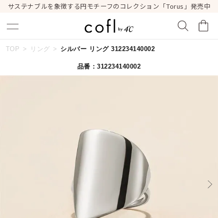
サステナブルを象徴する円モチーフのコレクション「Torus」発売中
TOP
リング
シルバー リング 312234140002
キーワードで検索する
品番：312234140002
人気検索キーワード
#summer
#ペア
#ダイヤモンド ネックレス
#エタニティ
#くまのプーさん
ブランド
cofl by ４℃
カテゴリー
すべてのジュエリー