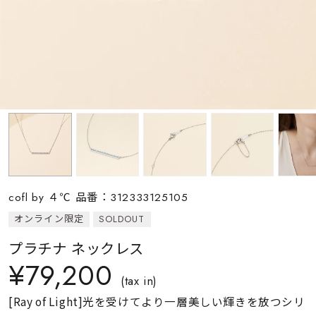
素材
カラー
誕生石
モチーフ
cofl by ４℃ 品番：312333125105
石の色
オンライン限定
SOLDOUT
プラチナ ネックレス
ファッションテイス
¥79,200
ト
(tax in)
[Ray of Light]光を受けてより一層美しい輝きを放つシリ