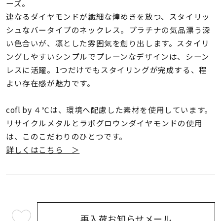
着用シーン
ーズ。
連なるダイヤモンドが繊細な煌めきを放つ、スタイリッ
シュなバータイプのネックレス。プラチナの気品漂う深
コレクション
い色合いが、凛とした雰囲気を創り出します。スタイリ
ングしやすいシンプルでプレーンなデザインは、シーン
レディース
レスに活躍。1つだけでもスタイリングが完成する、程
～
リングサイズ
よい存在感が魅力です。
cofl by ４℃は、環境へ配慮した素材を使用しています。
メンズ
～
リサイクルメタルとラボグロウンダイヤモンドの使用
リングサイズ
は、このこだわりのひとつです。
詳しくはこちら ＞
価格
¥0
¥400,
在庫
在庫ありのみ
すべて表示
再入荷お知らせメール