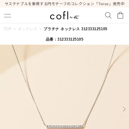
サステナブルを象徴する円モチーフのコレクション「Torus」発売中
TOP
ネックレス
プラチナ ネックレス 312333125105
キーワードで検索する
品番：312333125105
人気検索キーワード
#summer
#ダイヤモンド ネックレス
#くまのプーさん
#ペア
#エタニティ
ブランド
cofl by ４℃
カテゴリー
すべてのジュエリー