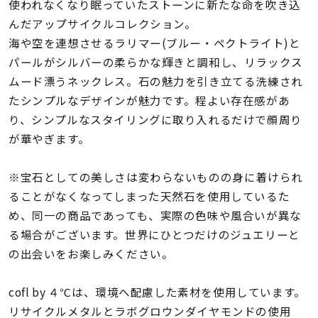
着用シーン
使われなくなり眠っていたストーンに新たな命を吹き込
んだアップサイクルコレクション。
海や空を連想させるラリマー(ブルー・ペクトライト)と
コレクション
パールがシルバーの柔らかな輝きと調和し、リラックス
ムード漂うネックレス。石の魅力を引き立てる洗練され
レディース
たシンプルなデザインが魅力です。程よい存在感があ
～
リングサイズ
り、シンプルなスタイリングに取り入れるだけで顔周り
が華やぎます。
メンズ
～
※宝石としての美しさは変わらないものの身に着けられ
リングサイズ
ることがなくなってしまった天然石を使用しているた
め、同一の商品であっても、実際の色味や風合いが異な
価格
る場合がございます。世界にひとつだけのジュエリーと
¥0
¥400,
の出会いをお楽しみください。
在庫
cofl by ４℃は、環境へ配慮した素材を使用しています。
在庫ありのみ
すべて表示
リサイクルメタルとラボグロウンダイヤモンドの使用