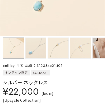
素材
カラー
誕生石
モチーフ
cofl by ４℃ 品番：312334621401
石の色
オンライン限定
SOLDOUT
シルバー ネックレス
ファッションテイス
¥22,000
ト
(tax in)
[Upcycle Collection]