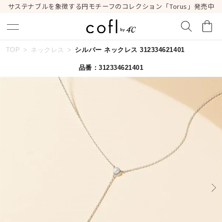
サステナブルを象徴する円モチーフのコレクション「Torus」発売中
TOP
ネックレス
シルバー ネックレス 312334621401
キーワードで検索する
品番：312334621401
人気検索キーワード
#ペア
#ハーフエタニティリング
#エタニティ
#ダイヤモンド ネックレス
#eギフト
ブランド
cofl by ４℃
カテゴリー
すべてのジュエリー