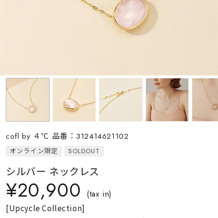
素材
カラー
誕生石
モチーフ
cofl by ４℃ 品番：312414621102
石の色
オンライン限定
SOLDOUT
シルバー ネックレス
ファッションテイス
¥20,900
ト
(tax in)
[Upcycle Collection]