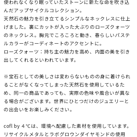
着用シーン
使われなくなり眠っていたストーンに新たな命を吹き込
んだアップサイクルコレクション。
天然石の魅力を引き立てるシンプルなネックレスに仕上
コレクション
げました。裏にカットが入った大ぶりのローズクォーツ
のネックレス。胸元でころころと動き、春らしいパステ
レディース
ルカラーがコーディネートのアクセントに。
～
リングサイズ
ローズクォーツ：持ち主の魅力を高め、内面の美を引き
出してくれるといわれています。
メンズ
～
※宝石としての美しさは変わらないものの身に着けられ
リングサイズ
ることがなくなってしまった天然石を使用しているた
め、同一の商品であっても、実際の色味や風合いが異な
価格
る場合がございます。世界にひとつだけのジュエリーと
¥0
¥400,
の出会いをお楽しみください。
在庫
cofl by ４℃は、環境へ配慮した素材を使用しています。
在庫ありのみ
すべて表示
リサイクルメタルとラボグロウンダイヤモンドの使用