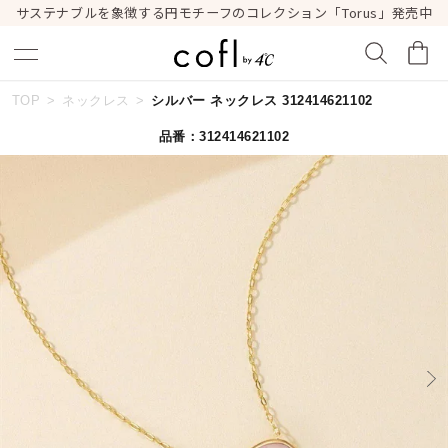
サステナブルを象徴する円モチーフのコレクション「Torus」発売中
TOP
ネックレス
シルバー ネックレス 312414621102
キーワードで検索する
品番：312414621102
人気検索キーワード
#summer
#ダイヤモンド ネックレス
#くまのプーさん
#ペア
#エタニティ
ブランド
cofl by ４℃
カテゴリー
すべてのジュエリー