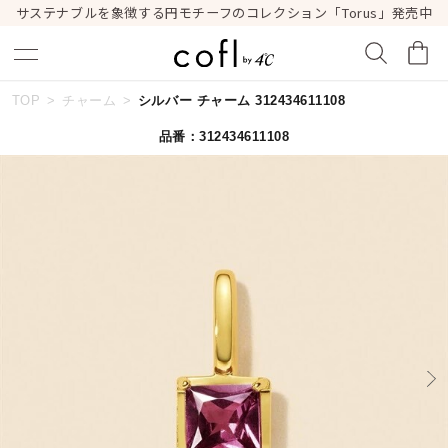
サステナブルを象徴する円モチーフのコレクション「Torus」発売中
TOP
チャーム
シルバー チャーム 312434611108
キーワードで検索する
品番：312434611108
人気検索キーワード
#summer
#ダイヤモンド ネックレス
#くまのプーさん
#ペア
#エタニティ
ブランド
cofl by ４℃
カテゴリー
すべてのジュエリー