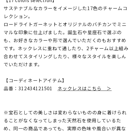
着用シーン
サステナブルなカラーをイメージした17色のチャームコ
レクション。
コレクション
ロードライトガーネットとオリジナルのバチカンでミニ
マルな印象に仕上げました。誕生石や星座石で選ぶの
も、お好きなカラーや形で選んでいただくのもおすすめ
レディース
～
です。ネックレスに重ねて通したり、2チャーム以上組み
リングサイズ
合わせてスタイリングしたり、様々なスタイルを楽しん
でいただけます。
メンズ
～
リングサイズ
【コーディネートアイテム】
品番：312434121501
ネックレスはこちら ＞
価格
¥0
¥400,
※宝石としての美しさは変わらないものの身に着けられ
ることがなくなってしまった天然石を使用しているた
在庫
在庫ありのみ
すべて表示
め、同一の商品であっても、実際の色味や風合いが異な