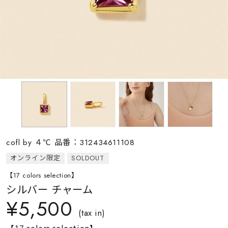
素材
カラー
誕生石
モチーフ
cofl by ４℃ 品番：312434611108
石の色
オンライン限定
SOLDOUT
【17 colors selection】
ファッションテイス
シルバー チャーム
ト
¥5,500
(tax in)
【17 colors selection】