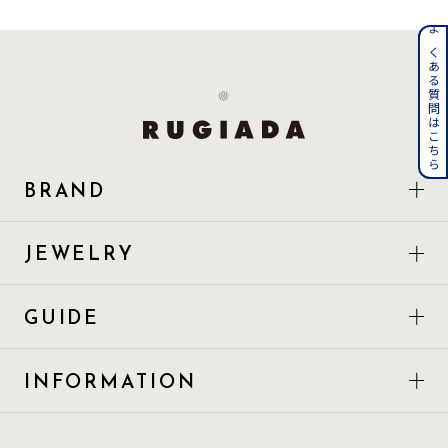
着用シーン
よくある質問はこちら
コレクション
レディース
～
リングサイズ
BRAND
メンズ
～
JEWELRY
リングサイズ
GUIDE
価格
¥0
¥400,
INFORMATION
在庫
在庫ありのみ
すべて表示