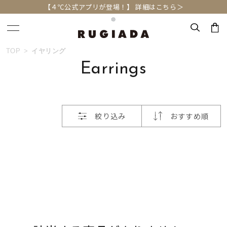
【４℃公式アプリが登場！】 詳細はこちら＞
おすすめ順
TOP
イヤリング
キーワードで検索する
Earrings
価格が安い
人気検索キーワード
価格が高い
絞り込み
おすすめ順
#summer
#ダイヤモンド ネックレス
新着順
#くまのプーさん
#ペア
#エタニティ
お気に入り登録数
ブランド
RUGIADA
カテゴリー
イヤリング
並び替え