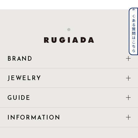
着用シーン
よくある質問はこちら
コレクション
レディース
～
リングサイズ
BRAND
メンズ
～
JEWELRY
リングサイズ
GUIDE
価格
¥0
¥400,
INFORMATION
在庫
在庫ありのみ
すべて表示