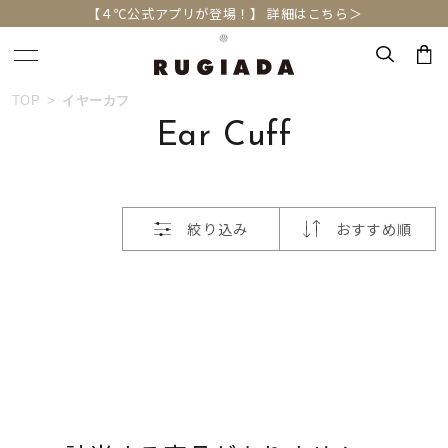
【４℃公式アプリが登場！】 詳細はこちら＞
おすすめ順
TOP
イヤーカフ
キーワードで検索する
Ear Cuff
価格が安い
人気検索キーワード
価格が高い
絞り込み
おすすめ順
#ペア
#ハーフエタニティリング
#エタニティ
新着順
#ダイヤモンド ネックレス
#eギフト
お気に入り登録数
ブランド
RUGIADA
カテゴリー
イヤーカフ
並び替え