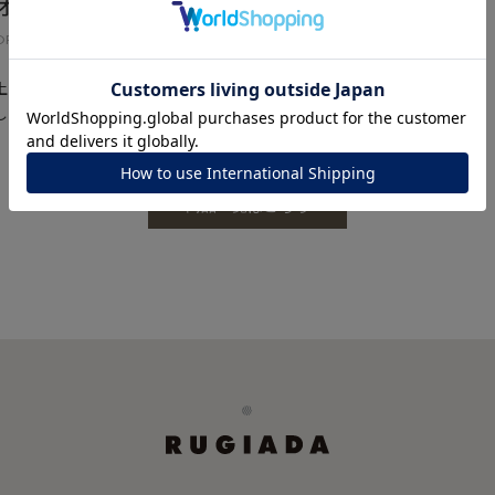
オリジナルラッピング
ORIGINAL WRAPPING
上品なブラウンのラッピングで丁寧にお包みし、心を込めてお渡しいた
します。
ナ
K18
K10
K7
ゴールド
シルバー
ステ
商品一覧はこちら
ーカラー
ピンクカラー
ホワイトカラー
トリプルカラー
誕生石
2月の誕生石
3月の誕生石
4月の誕生石
5月の
誕生石
8月の誕生石
9月の誕生石
10月の誕生石
11
リセット
絞り込んで検索する
ハート
一粒
三石
パヴェ
ライン
馬蹄
ダブルループ
星座
イニシャル
リボン
その他
ホワイト
ピンク
パープル
ブルー
グリーン