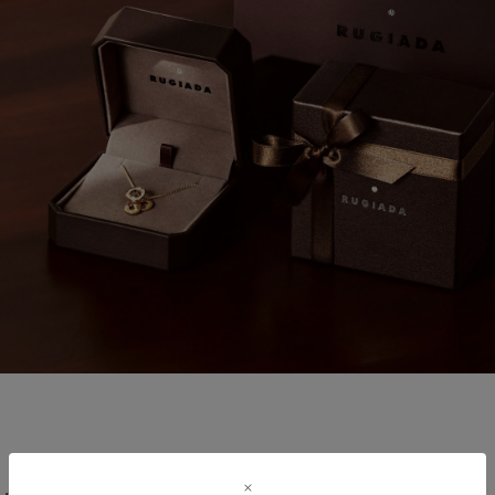
r
#ペア
#ダイヤモンド ネックレス
#エタニティ
#くまのプー