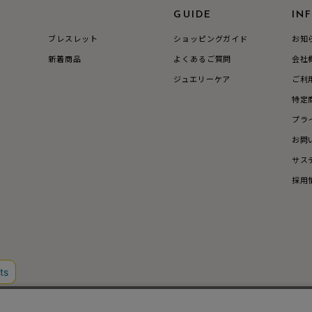
マルチカラー
GUIDE
IN
ブレスレット
ショッピングガイド
お知
ニン
エレガント
カジュアル
フォーマル
モード
新着商品
よくあるご質問
会社
ジュエリーケア
ご利
ス
ご褒美
記念日
誕生日
気分転換
デート
特定
プラ
ジュエリー
腕周りジュエリー
ペアジュエリー
ベストセレ
お問
ンラインショップ限定
サス
採用
～
～