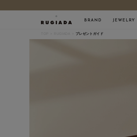
BRAND
JEWELRY
TOP
RUGIADA
プレゼントガイド
ALL JEWELRY
NECKLACE
RING
CHARM
PIERCED EARRINGS
BRAC