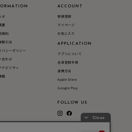
FORMATION
ACCOUNT
らせ
新規登録
シンプル
ユニセックス
概要
マイページ
用規約
お気に入り
結婚式
推し活
商取引法
APPLICATION
イバシーポリシー
アプリについて
クション
い合わせ
会員登録手順
テナビリティ
連携方法
情報
Apple Store
Google Play
FOLLOW US