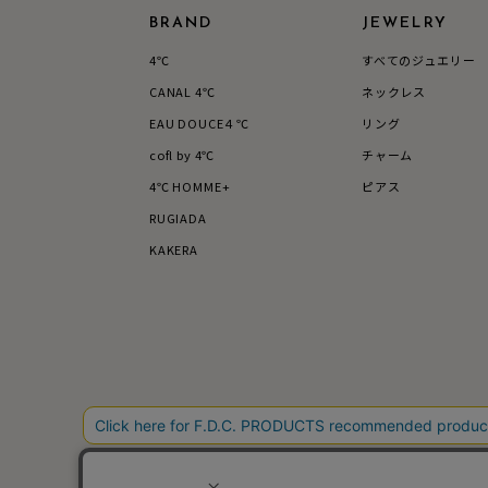
石の色
レッド
BRAND
JEWELRY
4℃
すべてのジュエリー
ファッションテイスト
フェミ
CANAL 4℃
ネックレス
EAU DOUCE４℃
リング
着用シーン
オフィ
cofl by 4℃
チャーム
4℃ HOMME+
ピアス
耳周り
RUGIADA
コレクション
公式オ
KAKERA
レディース
リングサイズ
メンズ
リングサイズ
価格