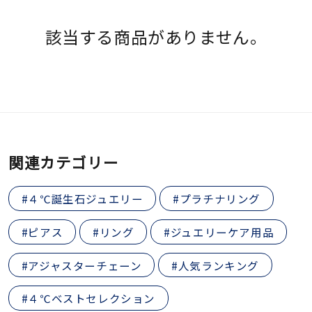
素材
該当する商品がありません。
カラー
誕生石
8月の誕生石
関連カテゴリー
モチーフ
#４℃誕生石ジュエリー
#プラチナリング
石の色
#ピアス
#リング
#ジュエリーケア用品
ファッションテイス
#アジャスターチェーン
#人気ランキング
ト
#４℃ベストセレクション