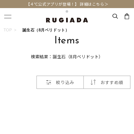
【４℃公式アプリが登場！】 詳細はこちら＞
おすすめ順
TOP
誕生石（8月ベリドット）
キーワードで検索する
Items
価格が安い
検索結果：誕生石（8月ベリドット）
人気検索キーワード
価格が高い
#summer
#ダイヤモンド ネックレス
新着順
絞り込み
おすすめ順
#くまのプーさん
#ペア
#エタニティ
お気に入り登録数
ブランド
RUGIADA
カテゴリー
すべてのジュエリー
並び替え