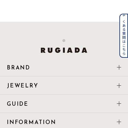
着用シーン
よくある質問はこちら
コレクション
レディース
～
リングサイズ
メンズ
BRAND
～
リングサイズ
JEWELRY
価格
¥0
¥400,
GUIDE
在庫
在庫ありのみ
すべて表示
INFORMATION