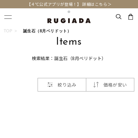
【４℃公式アプリが登場！】 詳細はこちら＞
おすすめ順
TOP
誕生石（8月ベリドット）
キーワードで検索する
Items
価格が安い
検索結果：誕生石（8月ベリドット）
人気検索キーワード
価格が高い
#summer
#ペア
#ダイヤモンド ネックレス
新着順
絞り込み
価格が安い
#エタニティ
#くまのプーさん
お気に入り登録数
ブランド
RUGIADA
カテゴリー
すべてのジュエリー
並び替え