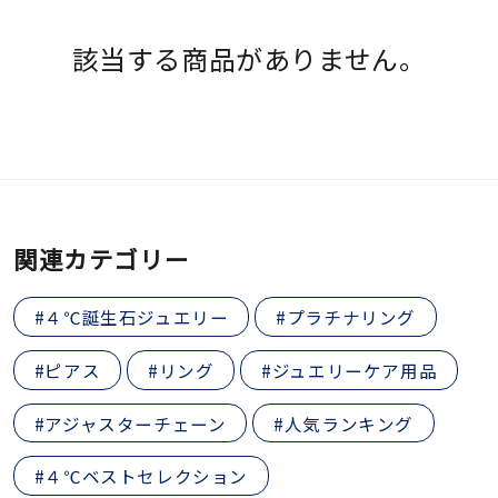
素材
該当する商品がありません。
カラー
誕生石
8月の誕生石
関連カテゴリー
モチーフ
#４℃誕生石ジュエリー
#プラチナリング
石の色
#ピアス
#リング
#ジュエリーケア用品
ファッションテイス
#アジャスターチェーン
#人気ランキング
ト
#４℃ベストセレクション