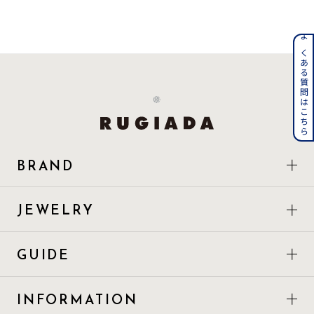
着用シーン
よくある質問はこちら
コレクション
レディース
～
リングサイズ
メンズ
BRAND
～
リングサイズ
JEWELRY
価格
¥0
¥400,
GUIDE
在庫
在庫ありのみ
すべて表示
INFORMATION