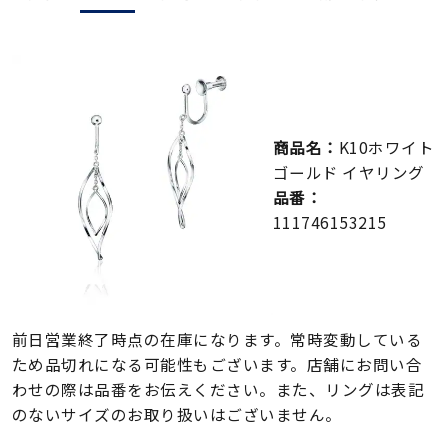
メンズ
～
リングサイズ
価格
¥0
¥400,000
商品名：
K10ホワイト
ゴールド イヤリング
在庫
在庫ありのみ
すべて表示
品番：
111746153215
前日営業終了時点の在庫になります。常時変動している
ため品切れになる可能性もございます。店舗にお問い合
わせの際は品番をお伝えください。また、リングは表記
のないサイズのお取り扱いはございません。