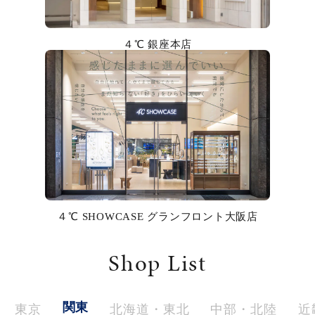
カラー
４℃ 銀座本店
誕生石
モチーフ
石の色
ファッションテイスト
着用シーン
４℃ SHOWCASE グランフロント大阪店
コレクション
Shop List
レディース
～
リングサイズ
関東
東京
北海道・東北
中部・北陸
近