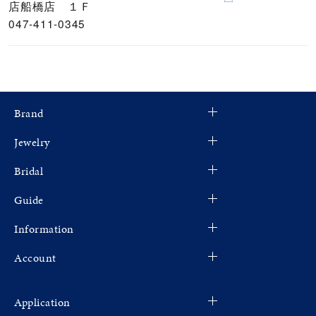
店船橋店 １Ｆ
047-411-0345
Brand
Jewelry
Bridal
Guide
Information
Account
Application