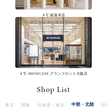
カラー
４℃ 銀座本店
誕生石
モチーフ
石の色
ファッションテイスト
着用シーン
４℃ SHOWCASE グランフロント大阪店
コレクション
Shop List
レディース
～
リングサイズ
中部・北陸
東京
関東
北海道・東北
近