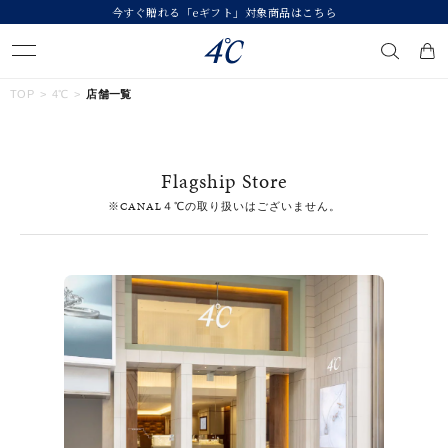
今すぐ贈れる「eギフト」対象商品はこちら
キーワードで検索する
TOP
4℃
店舗一覧
人気検索キーワード
Flagship Store
#summer
#ペア
#ダイヤモンド ネックレス
#エタニティ
※CANAL４℃の取り扱いはございません。
#くまのプーさん
ブランド
４℃
カテゴリー
すべてのジュエリー
素材