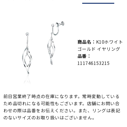
メンズ
～
リングサイズ
価格
¥0
¥400,000
商品名：
K10ホワイト
ゴールド イヤリング
在庫
在庫ありのみ
すべて表示
品番：
111746153215
前日営業終了時点の在庫になります。常時変動している
ため品切れになる可能性もございます。店舗にお問い合
わせの際は品番をお伝えください。また、リングは表記
のないサイズのお取り扱いはございません。