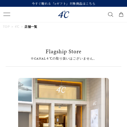
今すぐ贈れる「eギフト」対象商品はこちら
キーワードで検索する
TOP
4℃
店舗一覧
人気検索キーワード
Flagship Store
#ペア
#eギフト
#ハーフエタニティリング
#刻印可
※CANAL４℃の取り扱いはございません。
#メンズ ネックレス
ブランド
４℃
カテゴリー
すべてのジュエリー
素材