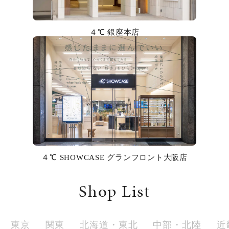
カラー
４℃ 銀座本店
誕生石
モチーフ
石の色
ファッションテイスト
着用シーン
４℃ SHOWCASE グランフロント大阪店
コレクション
Shop List
レディース
～
リングサイズ
東京
関東
北海道・東北
中部・北陸
近