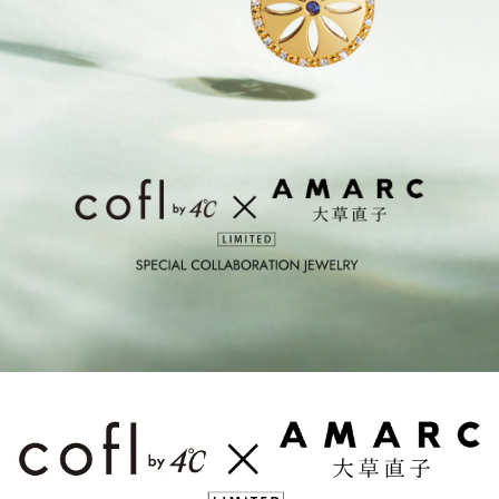
カラー
誕生石
モチーフ
石の色
ファッションテイスト
着用シーン
コレクション
レディース
～
リングサイズ