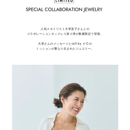
メンズ
～
リングサイズ
人気スタイリスト大草直子さんとの
価格
¥0
¥400,000
コラボレーションネックレス第２弾が数量限定で登場。
大草さんのメッセージとcofl by ４℃の
ミッションが重なり生まれたジュエリー。
在庫
在庫ありのみ
すべて表示