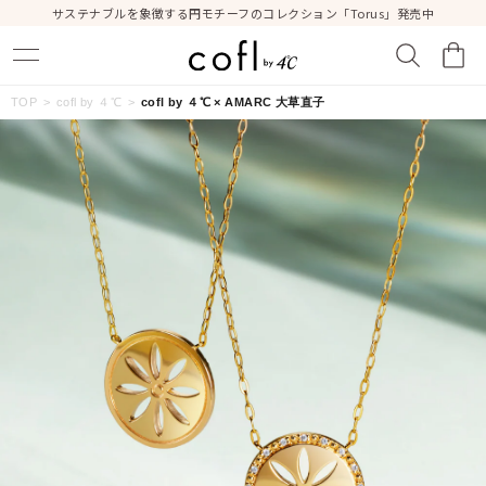
サステナブルを象徴する円モチーフのコレクション「Torus」発売中
キーワードで検索する
TOP
cofl by ４℃
cofl by ４℃ × AMARC 大草直子
人気検索キーワード
#summer
#ダイヤモンド ネックレス
#くまのプーさん
#ペア
#エタニティ
ブランド
cofl by ４℃
カテゴリー
すべてのジュエリー
素材