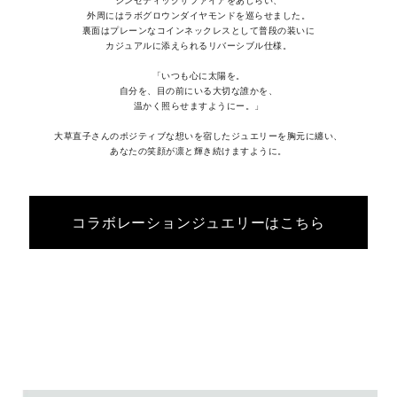
シンセティックサファイアをあしらい、
外周にはラボグロウンダイヤモンドを巡らせました。
裏面はプレーンなコインネックレスとして普段の装いに
カジュアルに添えられるリバーシブル仕様。
「いつも心に太陽を。
自分を、目の前にいる大切な誰かを、
温かく照らせますようにー。」
大草直子さんのポジティブな想いを宿したジュエリーを胸元に纏い、
あなたの笑顔が凛と輝き続けますように。
コラボレーションジュエリーはこちら