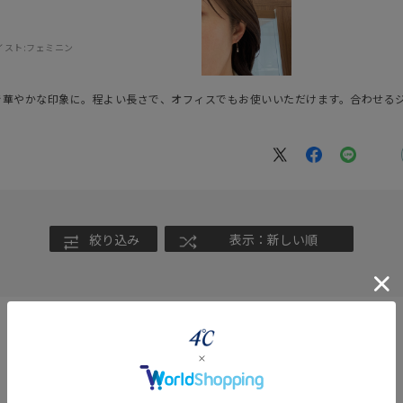
イスト:
フェミニン
で華やかな印象に。程よい長さで、オフィスでもお使いいただけます。合わせる
絞り込み
表示：新しい順
r
#ペア
#ダイヤモンド ネックレス
#エタニティ
#くまのプー
360° Product Viewer