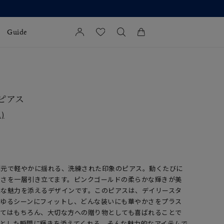
Guide
カートに商品がありません。
l Jewelry
 ピアス
証
)
ダルサービス
ダルリングの選び方
耳元で軽やかに揺れる、洗練された印象のピアス。動くたびに
しさを一層引き立てます。ピンクゴールドの柔らかな輝きが美
憐な魅力を添えるデザインです。このピアスは、デイリースタ
らゆるシーンにフィットし、どんな装いにも華やかさをプラス
してはもちろん、大切な方への贈り物としても喜ばれることで
ふとした瞬間に輝きを添えてくれる、そんな魅力的なアイテムで