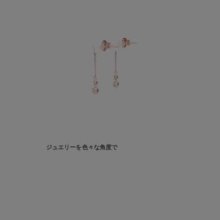
カテゴリー
素材
プラチ
カラー
イエロ
1月の
誕生石
7月の
しずく
ジュエリーを色々な角度で
モチーフ
クロス
クリア
石の色
レッド