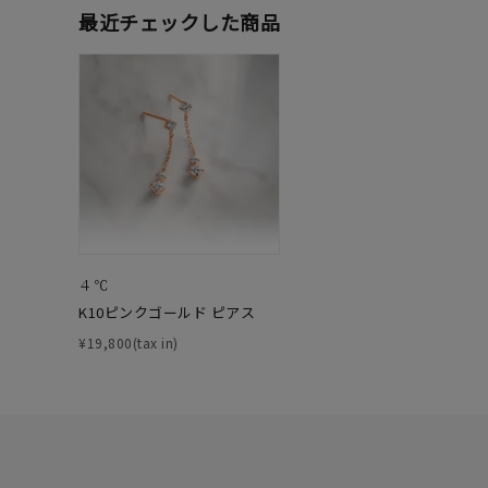
最近チェックした商品
ファッションテイスト
フェミ
着用シーン
オフィ
耳周り
コレクション
公式オ
レディース
リングサイズ
４℃
K10ピンクゴールド ピアス
メンズ
¥19,800(tax in)
リングサイズ
価格
¥0