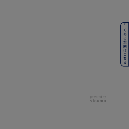
ンレス
よくある質問はこちら
その他
誕生石
6月の誕生石
月の誕生石
12月の誕生石
ムーン
フラワー
powered by
イエロー
ブラウン