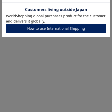
ナ
K18
K10
K7
ゴールド
シルバー
ステ
ーカラー
ピンクカラー
ホワイトカラー
トリプルカラー
誕生石
2月の誕生石
3月の誕生石
4月の誕生石
5月の
誕生石
8月の誕生石
9月の誕生石
10月の誕生石
11
リセット
絞り込んで検索する
ハート
一粒
三石
パヴェ
ライン
馬蹄
ダブルループ
星座
イニシャル
リボン
その他
ホワイト
ピンク
パープル
ブルー
グリーン
マルチカラー