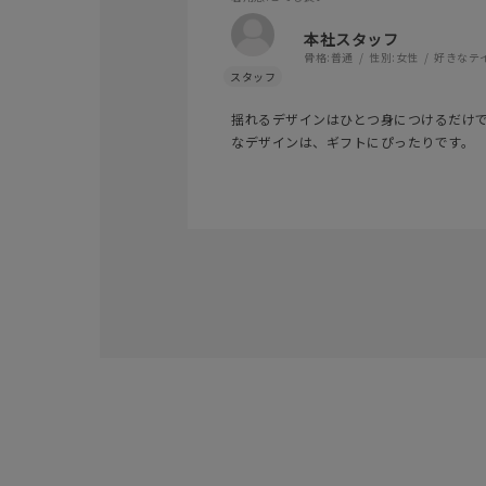
本社スタッフ
骨格:
普通
性別:
女性
好きなテ
揺れるデザインはひとつ身につけるだけ
なデザインは、ギフトにぴったりです。
人気検索キーワード
#summe
ブランド