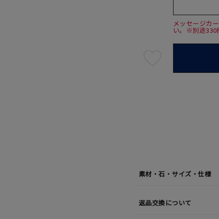
メッセージカ
い。※別途33
最
短
08
月
10
日
(月)
発
送
¥19,8
素材・石・サイズ・仕様
返品交換について