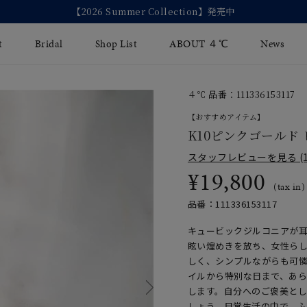
【2026 Summer Collection】発売中
t
Bridal
Shop List
ABOUT ４℃
News
４℃ 品番：111336153117
リング
Fashion Jewelry
Brida
【おすすめアイテム】
イヤリング
K10ピンクゴールド
ジュエリーケア
永久保
スタッフレビューを見る (1
バングル
法人のお客様
ブライ
¥19,800
(tax in)
ペアブレスレット
ブライ
品番：111336153117
その他のアイテム
キュービックジルコニアが
眩い煌めきを放ち、女性ら
しく、シンプルながらも可
イルから特別な日まで、あ
します。自分へのご褒美と
しょう。日常生活の中で、