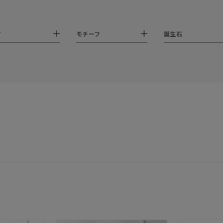
庫ありのみ
すべて表示
材
モチーフ
誕生石