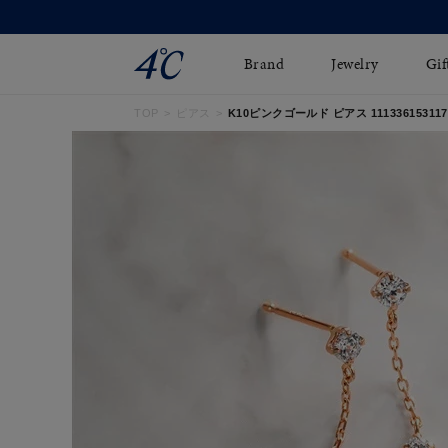
Brand
Jewelry
Gif
TOP
ピアス
K10ピンクゴールド ピアス 111336153117
ネックレス
ネックレスチェ-ン
Online Shop
ピンキーリング
ピアス
ショッピングガイド
イヤーカフ
ブレスレット
よくあるご質問
ペアネックレス
ペアリング
オンライン限定ジュエ
誕生石
リー
すべてのアイテム
ブライダルリング
はこちら