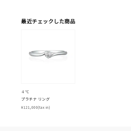
ファッションテイスト
フェミ
最近チェックした商品
着用シーン
オフィ
耳周り
コレクション
公式オ
レディース
リングサイズ
メンズ
４℃
リングサイズ
プラチナ リング
¥121,000(tax in)
価格
¥0