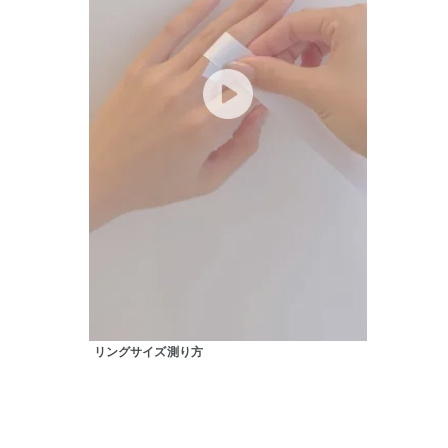
カテゴリー
素材
プラチ
カラー
イエロ
1月の
誕生石
7月の
しずく
モチーフ
クロス
リングサイズ測り方
クリア
石の色
レッド