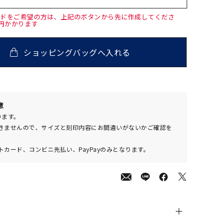
ードをご希望の方は、上記のボタンから先に作成してくださ
0円かかります
ショッピングバッグへ入れる
000
意
(tax
ります。
in)
きませんので、サイズと刻印内容にお間違いがないかご確認を
カード、コンビニ先払い、PayPayのみとなります。