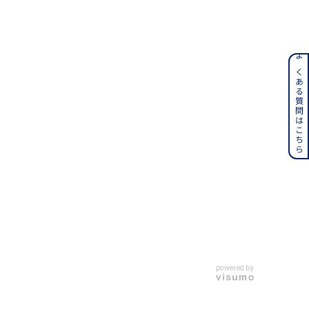
ンレス
よくある質問はこちら
その他
誕生石
6月の誕生石
月の誕生石
12月の誕生石
ムーン
フラワー
イエロー
ブラウン
powered by