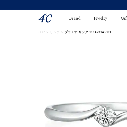
Brand
Jewelry
Gif
TOP
リング
プラチナ リング 111423145001
ネックレス
ネックレスチェ-ン
Online Shop
ピンキーリング
ピアス
ショッピングガイド
イヤーカフ
ブレスレット
よくあるご質問
ペアネックレス
ペアリング
オンライン限定ジュエ
誕生石
リー
すべてのアイテム
ブライダルリング
はこちら