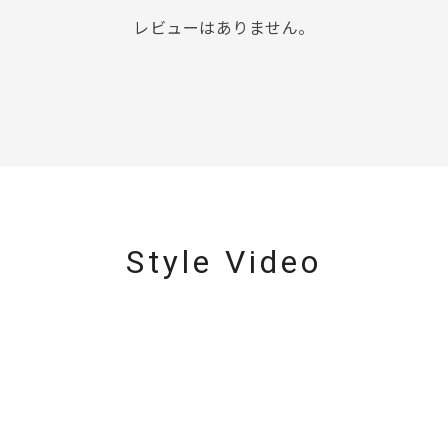
レビューはありません。
Style Video
r
#ダイヤモンド ネックレス
#くまのプーさん
#ペア
#エタニ