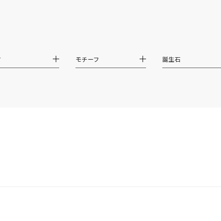
庫ありのみ
すべて表示
材
モチーフ
誕生石