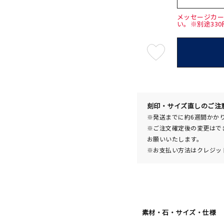
メッセージカ
い。※別途33
最
短
08
月
10
日
(月)
発
送
¥121,
刻印・サイズ直しのご注
※発送までに約6週間かか
※ご注文確定後の変更はで
お願いいたします。
※お支払い方法はクレジット
素材・石・サイズ・仕様