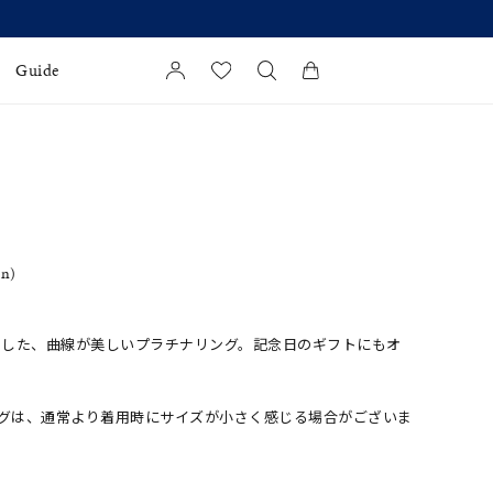
Guide
カートに商品がありません。
l Jewelry
証
ダルサービス
in)
ダルリングの選び方
こした、曲線が美しいプラチナリング。記念日のギフトにもオ
ングは、通常より着用時にサイズが小さく感じる場合がございま