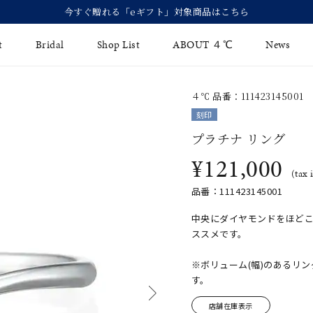
【価格改定のお知らせ 8月17日(月)より 】
t
Bridal
Shop List
ABOUT ４℃
News
４℃ 品番：111423145001
リング
Fashion Jewelry
Brida
刻印
イヤリング
プラチナ リング
ジュエリーケア
永久保
¥121,000
バングル
法人のお客様
ブライ
(tax 
品番：111423145001
ペアブレスレット
ブライ
中央にダイヤモンドをほど
その他のアイテム
ススメです。
※ボリューム(幅)のあるリ
す。
店舗在庫表示