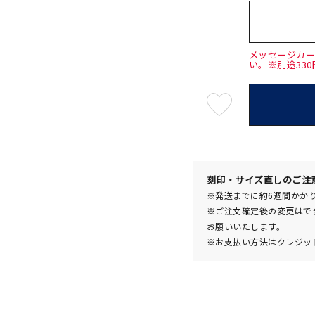
メッセージカ
い。※別途33
最
短
08
月
10
日
(月)
発
送
¥154,
刻印・サイズ直しのご注
※発送までに約6週間かか
※ご注文確定後の変更はで
お願いいたします。
※お支払い方法はクレジット