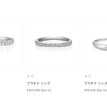
ニン
エレガント
カジュアル
フォーマル
モード
ス
ご褒美
記念日
誕生日
気分転換
デート
ジュエリー
腕周りジュエリー
ペアジュエリー
ベストセレ
ンラインショップ限定
～
４℃
４℃
～
プラチナ リング
プラチナ リン
¥
209,000
¥
99,000
¥400,00