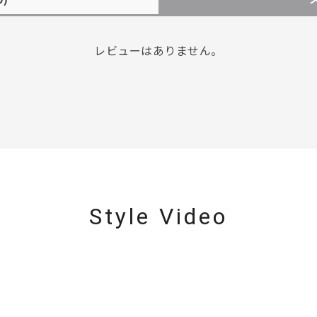
レビューはありません。
Style Video
r
#ペア
#ダイヤモンド ネックレス
#エタニティ
#くまのプー