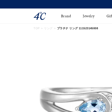
Brand
Jewelry
Gif
TOP
リング
プラチナ リング 111523145008
ネックレス
ネックレスチェ-ン
Online Shop
ピンキーリング
ピアス
ショッピングガイド
イヤーカフ
ブレスレット
よくあるご質問
ペアネックレス
ペアリング
オンライン限定ジュエ
誕生石
リー
すべてのアイテム
ブライダルリング
はこちら