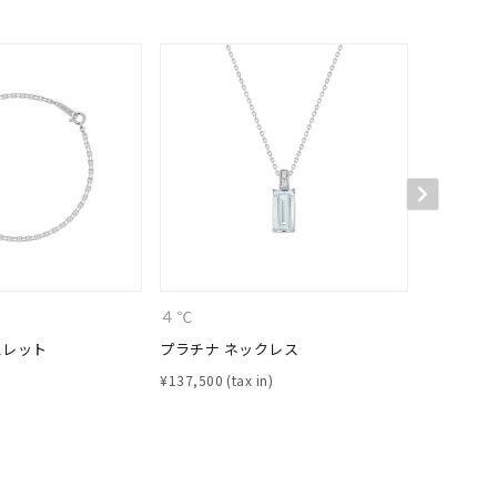
４℃
４℃
スレット
プラチナ ネックレス
プラチナ 
¥
137,500
¥
127,600