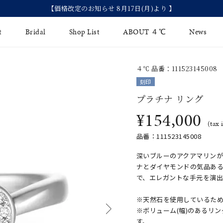
【価格改定のお知らせ 8月17日(月)より 】
t
Bridal
Shop List
ABOUT ４℃
News
４℃ 品番：111523145008
リング
Fashion Jewelry
Brida
刻印
イヤリング
プラチナ リング
ジュエリーケア
永久保
¥154,000
バングル
法人のお客様
ブライ
(tax 
品番：111523145008
ペアブレスレット
ブライ
深いブルーのアクアマリン
その他のアイテム
ナとダイヤモンドの気品あ
で、エレガントな手元を演出
※天然石を使用しているた
※ボリューム(幅)のあるリ
す。