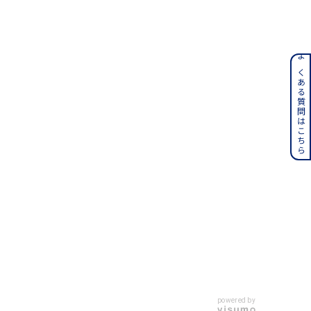
ンレス
よくある質問はこちら
その他
誕生石
6月の誕生石
月の誕生石
12月の誕生石
ムーン
フラワー
イエロー
ブラウン
powered by