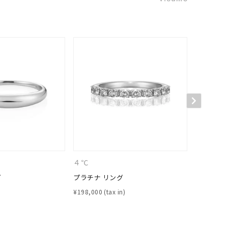
シンプル
ユニセックス
結婚式
推し活
クション
４℃
４℃
グ
プラチナ リング
プラチナ 
¥
198,000
¥
418,000
0