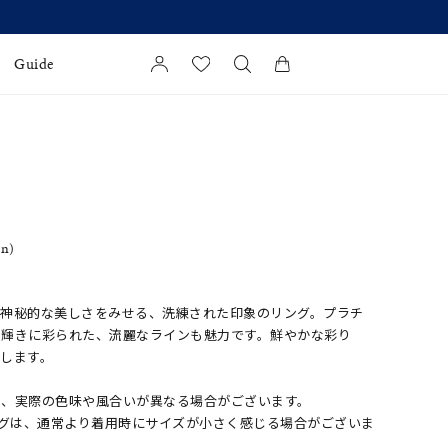
Guide
カートに商品がありません。
l Jewelry
証
ダルサービス
in)
ダルリングの選び方
が神秘的な美しさをみせる、洗練された印象のリング。プラチ
る輝きに彩られた、流麗なラインも魅力です。鮮やかな彩り
します。
め、実際の色味や風合いが異なる場合がございます。
ングは、通常より着用時にサイズが小さく感じる場合がございま