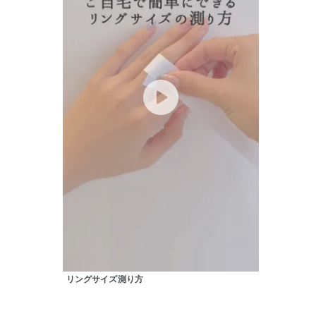
カテゴリー
素材
プラチ
カラー
イエロ
1月の
誕生石
7月の
しずく
モチーフ
クロス
クリア
石の色
リングサイズ測り方
レッド