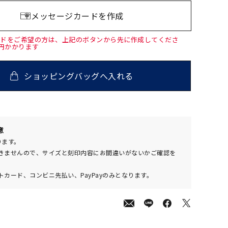
メッセージカードを作成
ードをご希望の方は、上記のボタンから先に作成してくださ
0円かかります
ショッピングバッグへ入れる
000
意
(tax
ります。
in)
きませんので、サイズと刻印内容にお間違いがないかご確認を
カード、コンビニ先払い、PayPayのみとなります。