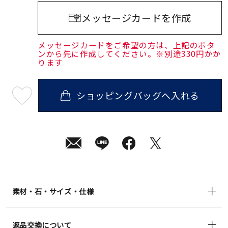
メッセージカードを作成
メッセージカードをご希望の方は、上記のボタ
ンから先に作成してください。※別途330円かか
ります
ショッピングバッグへ入れる
最
短
08
月
10
日
(月)
発
送
¥72,600
(tax
in)
素材・石・サイズ・仕様
返品交換について