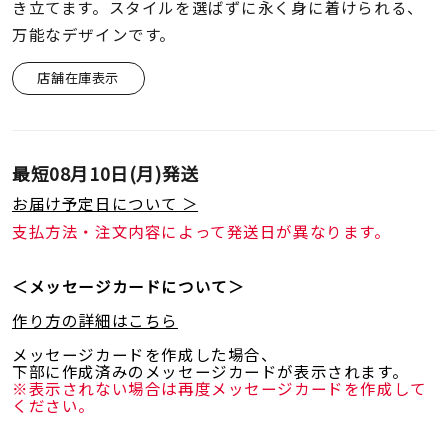
着用シーン
き立てます。スタイルを選ばずに永く身に着けられる、
万能なデザインです。
コレクション
店舗在庫表示
レディース
～
リングサイズ
最短
08月10日(月)
発送
お届け予定日について ＞
支払方法・注文内容によって発送日が異なります。
メンズ
～
リングサイズ
＜メッセージカードについて＞
作り方の詳細はこちら
価格
¥0
¥400,
メッセージカードを作成した場合、
下部に作成済みのメッセージカードが表示されます。
※表示されない場合は再度メッセージカードを作成して
ください。
在庫
在庫ありのみ
すべて表示