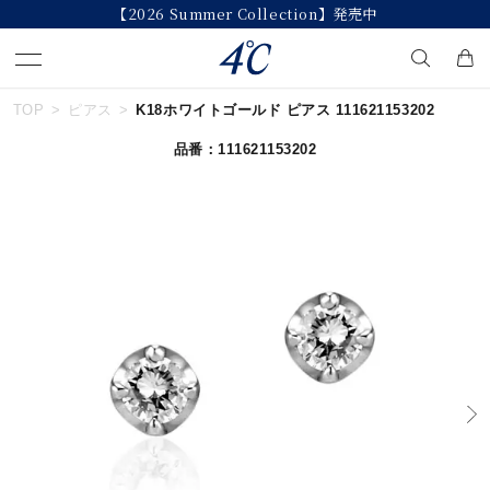
【2026 Summer Collection】発売中
TOP
ピアス
K18ホワイトゴールド ピアス 111621153202
キーワードで検索する
品番：111621153202
人気検索キーワード
#summer
#ペア
#ダイヤモンド ネックレス
#エタニティ
#くまのプーさん
ブランド
４℃
カテゴリー
すべてのジュエリー