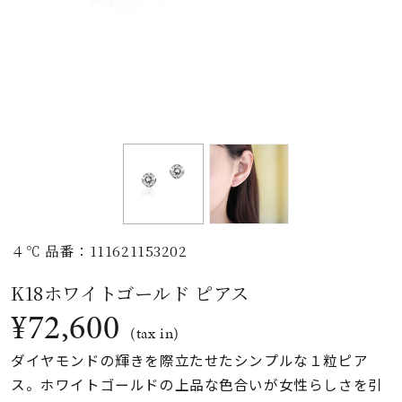
素材
カラー
誕生石
モチーフ
４℃ 品番：111621153202
石の色
K18ホワイトゴールド ピアス
¥72,600
ファッションテイス
(tax in)
ト
ダイヤモンドの輝きを際立たせたシンプルな１粒ピア
ス。ホワイトゴールドの上品な色合いが女性らしさを引