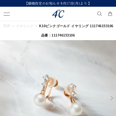
【価格改定のお知らせ 8月17日(月)より 】
TOP
イヤリング
K10ピンクゴールド イヤリング 111746153106
キーワードで検索する
品番：111746153106
人気検索キーワード
#ペア
#ハーフエタニティリング
#エタニティ
#ダイヤモンド ネックレス
#eギフト
ブランド
４℃
カテゴリー
すべてのジュエリー