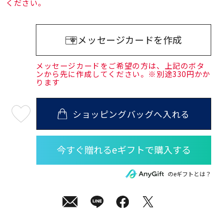
ください。
メッセージカードを作成
メッセージカードをご希望の方は、上記のボタ
ンから先に作成してください。※別途330円かか
ります
ショッピングバッグへ入れる
最
短
08
月
10
日
(月)
発
送
¥37,400
のeギフトとは？
(tax
in)