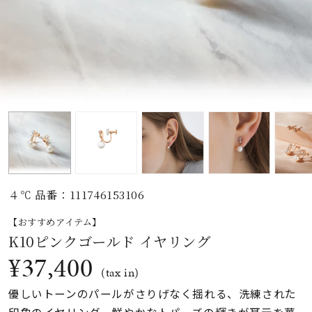
素材
カラー
誕生石
モチーフ
４℃ 品番：111746153106
石の色
【おすすめアイテム】
K10ピンクゴールド イヤリング
ファッションテイス
¥37,400
ト
(tax in)
優しいトーンのパールがさりげなく揺れる、洗練された