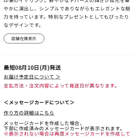
印象のイヤリング。鮮やかなトパーズの輝きが耳元を華
着用シーン
やかに演出し、シンプルでありながらもエレガントな魅
力を持っています。特別なプレゼントとしてもぴったり
コレクション
なデザインです。
店舗在庫表示
レディース
～
リングサイズ
最短
08月10日(月)
発送
メンズ
～
お届け予定日について ＞
リングサイズ
支払方法・注文内容によって発送日が異なります。
価格
＜メッセージカードについて＞
¥0
¥400,
作り方の詳細はこちら
メッセージカードを作成した場合、
在庫
在庫ありのみ
すべて表示
下部に作成済みのメッセージカードが表示されます。
※表示されない場合は再度メッセージカードを作成して