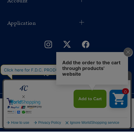
Account
Application
©F.D.C.PRODUCTS INC.
ギフトをお探しですか？
このサイトではサービス向上のためクッキー
同意する
を利用しています。
プライバシーポリシー
リセット
絞り込んで検索する
はこちら
eギフトで
贈る