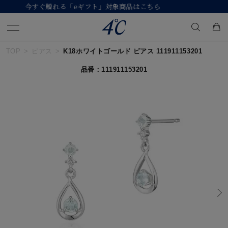
【価格改定のお知らせ 8月17日(月)より 】
TOP
ピアス
K18ホワイトゴールド ピアス 111911153201
キーワードで検索する
品番：111911153201
人気検索キーワード
#ペア
#ハーフエタニティリング
#エタニティ
#ダイヤモンド ネックレス
#eギフト
ブランド
４℃
カテゴリー
すべてのジュエリー