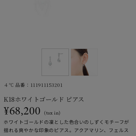
素材
カラー
誕生石
モチーフ
４℃ 品番：111911153201
石の色
K18ホワイトゴールド ピアス
¥68,200
ファッションテイス
(tax in)
ト
ホワイトゴールドの凜とした色合いのしずくモチーフが
揺れる爽やかな印象のピアス。アクアマリン、フェルス