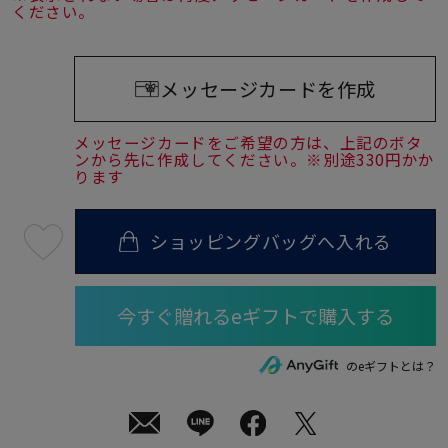
ください。
メッセージカードを作成
メッセージカードをご希望の方は、上記のボタ
ンから先に作成してください。※別途330円かか
ります
ショッピングバッグへ入れる
最
短
08
月
08
日
(土)
発
送
¥68,200
のeギフトとは？
(tax
in)