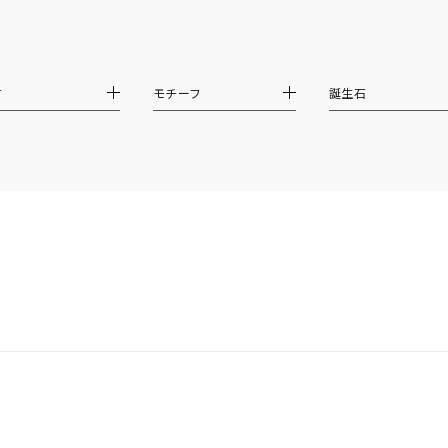
ダブルループ
星座
イニシャル
リボン
その他
ホワイト
ピンク
パープル
ブルー
グリーン
材
モチーフ
誕生石
マルチカラー
ニン
エレガント
カジュアル
フォーマル
モード
ス
ご褒美
記念日
誕生日
気分転換
デート
ジュエリー
腕周りジュエリー
ペアジュエリー
ベストセレ
ンラインショップ限定
～