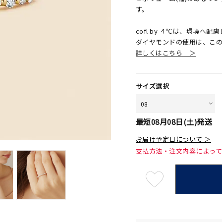
す。
cofl by ４℃は、環境
ダイヤモンドの使用は、こ
詳しくはこちら ＞
サイズ選択
最短
08月08日(土)
発送
お届け予定日について ＞
支払方法・注文内容によっ
最
短
08
月
08
日
(土)
発