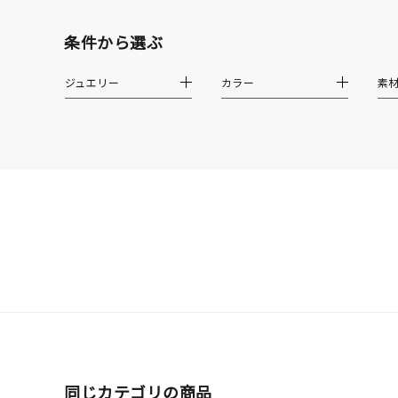
モチーフ
クロス
条件から選ぶ
クリア
ジュエリー
カラー
素
石の色
レッド
ファッションテイスト
フェミ
着用シーン
オフィ
耳周り
コレクション
公式オ
レディース
リングサイズ
同じカテゴリの商品