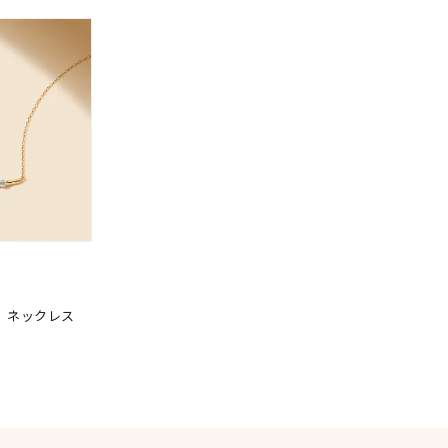
～
¥400,00
庫ありのみ
すべて表示
ド ネックレス