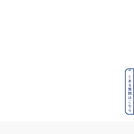
#eギフト
ンレス
よくある質問はこちら
その他
誕生石
6月の誕生石
月の誕生石
12月の誕生石
ムーン
フラワー