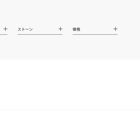
イエロー
ブラウン
ストーン
価格
シンプル
ユニセックス
結婚式
推し活
クション