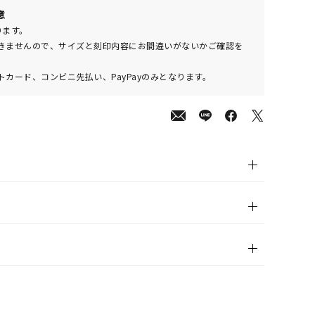
00
意
(tax
ります。
in)
きませんので、サイズと刻印内容にお間違いがないかご確認を
カード、コンビニ先払い、PayPayのみとなります。