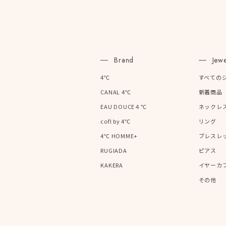
Brand
Jewe
4℃
すべての
CANAL 4℃
新着商品
EAU DOUCE４℃
ネックレ
cofl by 4℃
リング
4℃ HOMME+
ブレスレ
RUGIADA
ピアス
KAKERA
イヤーカ
その他