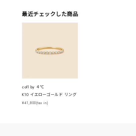
人気検索キーワード
#ペア
最近チェックした商品
ブランド
カテゴリー
素材
プラチ
cofl by ４℃
カラー
イエロ
K10 イエローゴールド リング
¥41,800(tax in)
1月の
誕生石
7月の
しずく