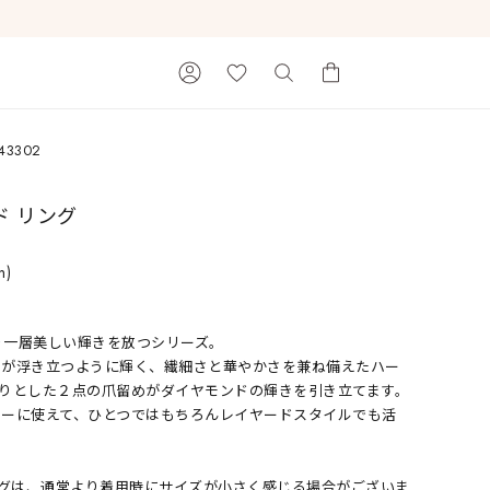
43302
カートに商品がありません。
ド リング
n)
受けてより一層美しい輝きを放つシリーズ。
ドが浮き立つように輝く、繊細さと華やかさを兼ね備えたハー
Ray of Light
りとした２点の爪留めがダイヤモンドの輝きを引き立てます。
リーに使えて、ひとつではもちろんレイヤードスタイルでも活
ングは、通常より着用時にサイズが小さく感じる場合がございま