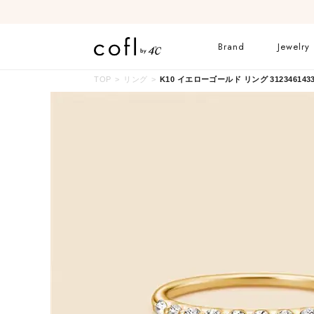
Brand
Jewelry
TOP
リング
K10 イエローゴールド リング 3123461433
ネックレス
リング
イヤーカフ
ブレスレット
すべてのジュエリー
ブライダルリングはこ
ちら