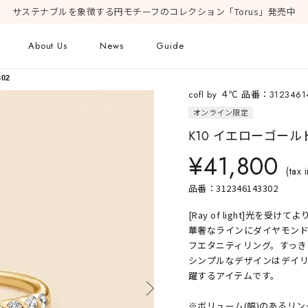
サステナブルを象徴する円モチーフのコレクション「Torus」発売中
About Us
News
Guide
02
cofl by ４℃ 品番：3123461
ピアス
オンライン限定
Online Shop
Fashion Jewelry
K10 イエローゴール
新着商品
ショッピングガイド
プレゼントガイド
¥41,800
(tax i
FAQ
ジュエリーケア
品番：312346143302
[Ray of light]光を
華奢なラインにダイヤモン
Geometric Form
フエタニティリング。すっき
シンプルなデザインはデイ
躍するアイテムです。
※ボリューム(幅)のあるリ