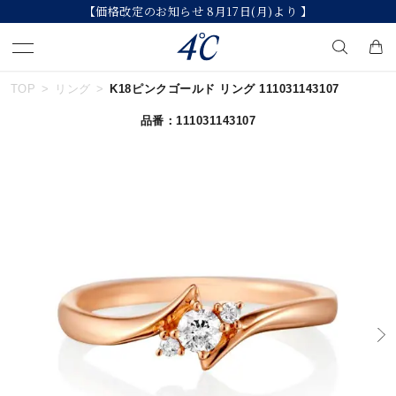
【価格改定のお知らせ 8月17日(月)より 】
TOP
リング
K18ピンクゴールド リング 111031143107
キーワードで検索する
品番：111031143107
人気検索キーワード
#ペア
#ハーフエタニティリング
#エタニティ
#ダイヤモンド ネックレス
#eギフト
ブランド
４℃
カテゴリー
すべてのジュエリー