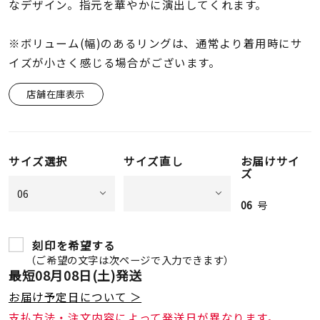
着用シーン
なデザイン。指元を華やかに演出してくれます。
※ボリューム(幅)のあるリングは、通常より着用時にサ
コレクション
イズが小さく感じる場合がございます。
店舗在庫表示
レディース
～
リングサイズ
サイズ選択
サイズ直し
お届けサイ
メンズ
ズ
～
リングサイズ
06
号
価格
¥0
¥400,
刻印を希望する
（ご希望の文字は次ページで入力できます）
最短
08月08日(土)
発送
在庫
在庫ありのみ
すべて表示
お届け予定日について ＞
支払方法・注文内容によって発送日が異なります。