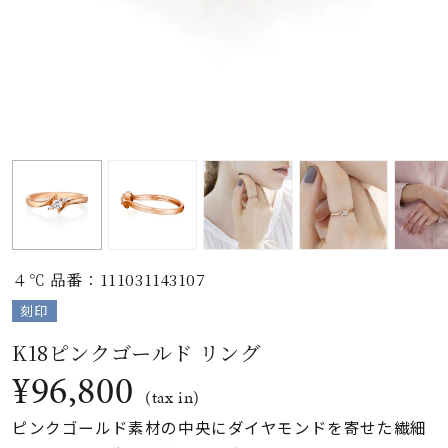
素材
カラー
誕生石
モチーフ
４℃ 品番：111031143107
石の色
刻印
K18ピンクゴールド リング
ファッションテイス
¥96,800
ト
(tax in)
ピンクゴールド素材の中央にダイヤモンドを寄せた繊細