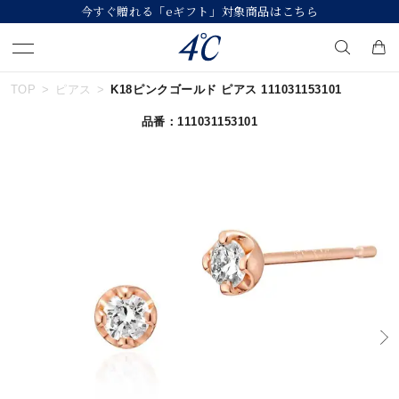
対象商品はこちら
【価格改定のお知らせ 8月1
TOP
ピアス
K18ピンクゴールド ピアス 111031153101
キーワードで検索する
品番：111031153101
人気検索キーワード
#summer
#ダイヤモンド ネックレス
#くまのプーさん
#エタニティ
#ジュエリー
ブランド
４℃
カテゴリー
すべてのジュエリー