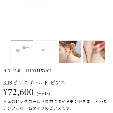
素材
カラー
誕生石
モチーフ
４℃ 品番：111031153101
石の色
K18ピンクゴールド ピアス
¥72,600
ファッションテイス
(tax in)
ト
人気のピンクゴールド素材にダイヤモンドをあしらった
シンプルな一石タイプのピアスです。