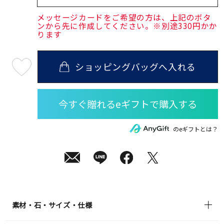
メッセージカードをご希望の方は、上記のボタ
ンから先に作成してください。※別途330円かか
ります
ショッピングバッグへ入れる
最
短
08
月
12
日
(水)
発
送
¥72,600
のeギフトとは？
(tax
in)
素材・石・サイズ・仕様