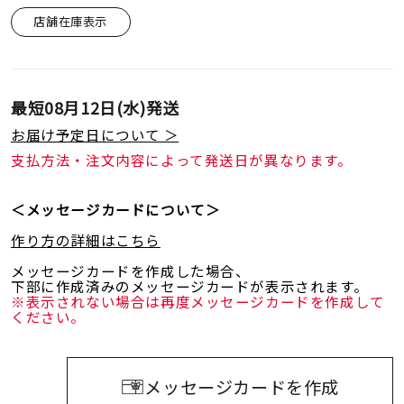
着用シーン
店舗在庫表示
コレクション
最短
08月12日(水)
発送
レディース
お届け予定日について ＞
～
リングサイズ
支払方法・注文内容によって発送日が異なります。
＜メッセージカードについて＞
メンズ
～
リングサイズ
作り方の詳細はこちら
メッセージカードを作成した場合、
下部に作成済みのメッセージカードが表示されます。
価格
¥0
¥400,
※表示されない場合は再度メッセージカードを作成して
ください。
在庫
在庫ありのみ
すべて表示
メッセージカードを作成