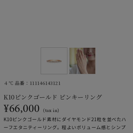
素材
カラー
誕生石
モチーフ
４℃ 品番：111146143121
石の色
K10ピンクゴールド ピンキーリング
¥66,000
ファッションテイス
(tax in)
ト
K10ピンクゴールド素材にダイヤモンド21粒を並べたハ
ーフエタニティーリング。程よいボリューム感とシンプ