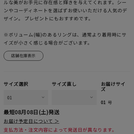
着用シーン
ルな美がお手元に存在感と輝きを与えてくれます。シー
ンやコーディネートを選ばずお使いいただける人気のデ
ザイン。 プレゼントにもおすすめです。
コレクション
※ボリューム(幅)のあるリングは、通常より着用時にサ
レディース
イズが小さく感じる場合がございます。
～
リングサイズ
店舗在庫表示
メンズ
～
リングサイズ
サイズ選択
サイズ直し
お届けサイ
ズ
価格
¥0
¥400,
01
号
最短
08月08日(土)
発送
お届け予定日について ＞
在庫
在庫ありのみ
すべて表示
支払方法・注文内容によって発送日が異なります。