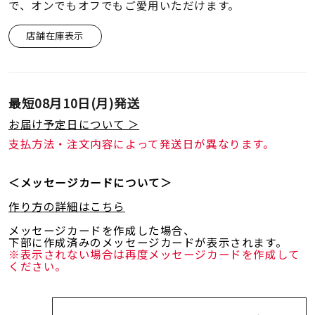
着用シーン
で、オンでもオフでもご愛用いただけます。
店舗在庫表示
コレクション
レディース
最短
08月10日(月)
発送
～
リングサイズ
お届け予定日について ＞
支払方法・注文内容によって発送日が異なります。
メンズ
～
＜メッセージカードについて＞
リングサイズ
作り方の詳細はこちら
メッセージカードを作成した場合、
価格
¥0
¥400,
下部に作成済みのメッセージカードが表示されます。
※表示されない場合は再度メッセージカードを作成して
ください。
在庫
在庫ありのみ
すべて表示