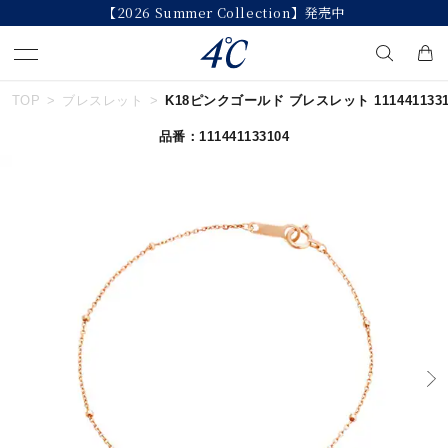
【2026 Summer Collection】発売中
TOP
ブレスレット
K18ピンクゴールド ブレスレット 1114411331
キーワードで検索する
品番：111441133104
人気検索キーワード
#summer
#ダイヤモンド ネックレス
#くまのプーさん
#ペア
#エタニティ
ブランド
４℃
カテゴリー
ブレスレット