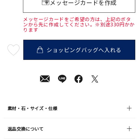
メッセージカードを作成
メッセージカードをご希望の方は、上記のボタ
ンから先に作成してください。※別途330円かか
ります
ショッピングバッグへ入れる
最
短
08
月
10
日
(月)
発
送
¥74,800
(tax
in)
素材・石・サイズ・仕様
返品交換について