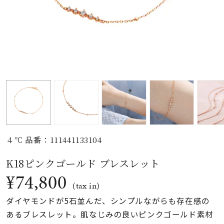
素材
カラー
誕生石
モチーフ
４℃ 品番：111441133104
石の色
K18ピンクゴールド ブレスレット
¥74,800
ファッションテイス
(tax in)
ト
ダイヤモンドが5石並んだ、シンプルながらも存在感の
あるブレスレット。肌なじみの良いピンクゴールド素材