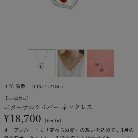
素材
カラー
誕生石
モチーフ
４℃ 品番：111614121807
石の色
【1月誕生石】
エターナルシルバー ネックレス
ファッションテイス
¥18,700
ト
(tax in)
オープンハートに「変わらぬ愛」の想いを込めて。1月の