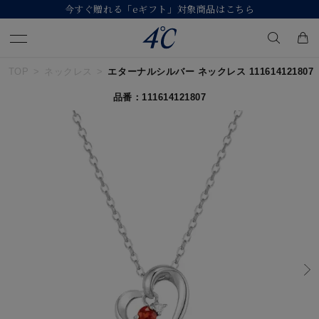
【価格改定のお知らせ 8月17日(月)より 】
TOP
ネックレス
エターナルシルバー ネックレス 111614121807
キーワードで検索する
品番：111614121807
人気検索キーワード
#ペア
#eギフト
#ハーフエタニティリング
#刻印可
#メンズ ネックレス
ブランド
４℃
カテゴリー
すべてのジュエリー