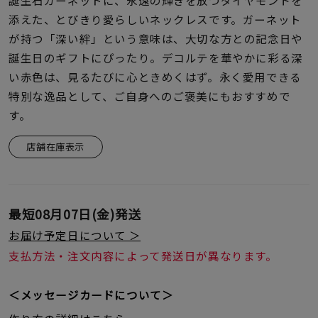
誕生石ガーネットに、永遠の輝きを放つダイヤモンドを
着用シーン
添えた、とびきり愛らしいネックレスです。ガーネット
が持つ「深い絆」という意味は、大切な方との記念日や
コレクション
誕生日のギフトにぴったり。デコルテを華やかに彩る深
い赤色は、見るたびに心ときめくはず。永く愛用できる
レディース
特別な逸品として、ご自身へのご褒美にもおすすめで
～
リングサイズ
す。
店舗在庫表示
メンズ
～
リングサイズ
最短
08月07日(金)
発送
価格
お届け予定日について ＞
¥0
¥400,
支払方法・注文内容によって発送日が異なります。
在庫
在庫ありのみ
すべて表示
＜メッセージカードについて＞