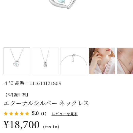
素材
カラー
誕生石
モチーフ
４℃ 品番：111614121809
石の色
【3月誕生石】
エターナルシルバー ネックレス
ファッションテイス
5.0
ト
（1）
レビューを見る
¥18,700
(tax in)