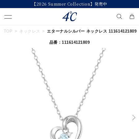
【2026 Summer Collection】発売中
TOP
ネックレス
エターナルシルバー ネックレス 111614121809
キーワードで検索する
品番：111614121809
人気検索キーワード
#summer
#ダイヤモンド ネックレス
#くまのプーさん
#ペア
#エタニティ
ブランド
４℃
カテゴリー
誕生石