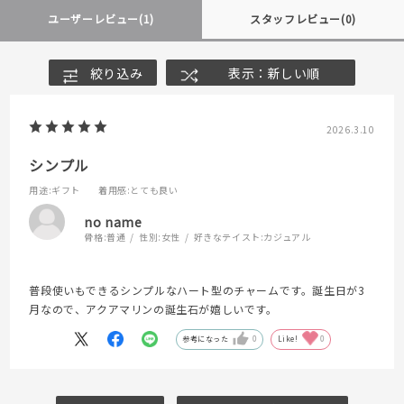
ユーザーレビュー
(1)
スタッフレビュー
(0)
絞り込み
表示：新しい順
2026.3.10
シンプル
用途
:ギフト
着用感
:とても良い
no name
骨格:
普通
性別:
女性
好きなテイスト:
カジュアル
普段使いもできるシンプルなハート型のチャームです。誕生日が3
月なので、アクアマリンの誕生石が嬉しいです。
参考になった
0
Like!
0