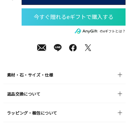
短
08
月
10
日
(月)
発
送
¥18,700
のeギフトとは？
(tax
in)
素材・石・サイズ・仕様
返品交換について
ラッピング・梱包について