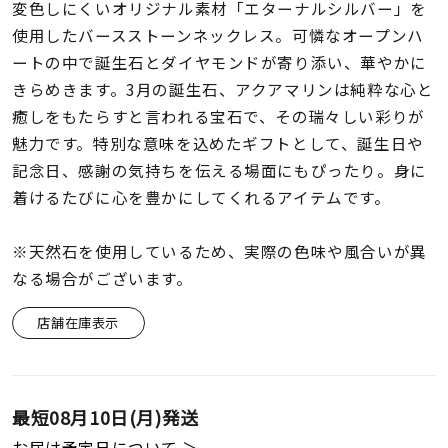
着用シーン
変色しにくいオリジナル素材「エターナルシルバー」を
使用したバースストーンネックレス。可憐なオープンハ
ートの中で誕生石とダイヤモンドが寄り添い、華やかに
コレクション
きらめきます。3月の誕生石、アクアマリンは純粋な心と
癒しをもたらすと言われる宝石で、その瑞々しい彩りが
レディース
魅力です。特別な意味を込めたギフトとして、誕生日や
～
リングサイズ
記念日、感謝の気持ちを伝える場面にもぴったり。身に
着けるたびに心を豊かにしてくれるアイテムです。
メンズ
～
※天然石を使用しているため、実際の色味や風合いが異
リングサイズ
なる場合がございます。
店舗在庫表示
価格
¥0
¥400,
在庫
在庫ありのみ
すべて表示
最短
08月10日(月)
発送
お届け予定日について ＞