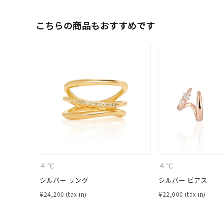
ファッションテイスト
フェミ
こちらの商品もおすすめです
着用シーン
オフィ
耳周り
コレクション
公式オ
レディース
リングサイズ
メンズ
リングサイズ
４℃
４℃
シルバー リング
シルバー ピアス
価格
¥
24,200
¥
22,000
¥0