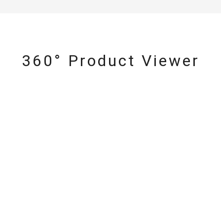
360° Product Viewer
r
#ペア
#ダイヤモンド ネックレス
#エタニティ
#くまのプー