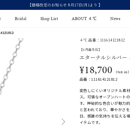
【価格改定のお知らせ 8月17日(月)より 】
t
Bridal
Shop List
ABOUT ４℃
News
121812
４℃ 品番：111614121812
リング
Fashion Jewelry
Brida
【6月誕生石】
イヤリング
エターナルシルバー
ジュエリーケア
永久保
¥18,700
バングル
法人のお客様
ブライ
(tax in)
品番：111614121812
ペアブレスレット
ブライ
変色しにくいオリジナル素
その他のアイテム
ス。可憐なオープンハート
す。神秘的な色合いが魅力的
と言われており、華やかさ
日、感謝の気持ちを伝える
イテムです。