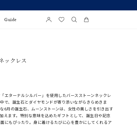
Guide
カートに商品がありません。
l Jewelry
 ネックレス
証
ダルサービス
ダルリングの選び方
材「エターナルシルバー」を使用したバースストーンネックレ
の中で、誕生石とダイヤモンドが寄り添いながらきらめきま
な6月の誕生石、ムーンストーンは、女性の美しさを引き出す
を加えます。特別な意味を込めたギフトとして、誕生日や記念
場面にもぴったり。身に着けるたびに心を豊かにしてくれるア