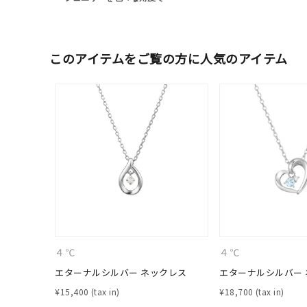
カテゴリー
このアイテムをご覧の方に人気のアイテム
素材
プラチ
カラー
イエロ
1月の
誕生石
7月の
しずく
モチーフ
クロス
４℃
４℃
クリア
石の色
エターナルシルバー ネックレス
エターナルシルバー
レッド
¥
15,400
¥
18,700