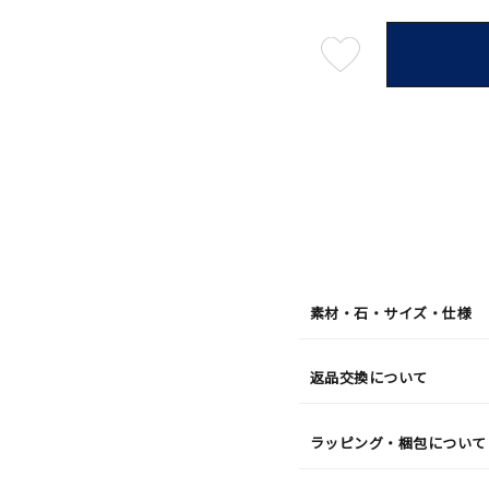
最
短
08
月
10
日
(月)
発
送
¥18,7
素材・石・サイズ・仕様
返品交換について
ラッピング・梱包について