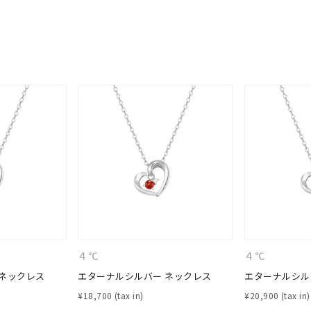
ナ
K18
K10
K7
ゴールド
シルバー
ステ
ーカラー
ピンクカラー
ホワイトカラー
トリプルカラー
誕生石
2月の誕生石
3月の誕生石
4月の誕生石
5月の
誕生石
8月の誕生石
9月の誕生石
10月の誕生石
11
リセット
絞り込んで検索する
ハート
一粒
三石
パヴェ
ライン
馬蹄
ダブルループ
星座
イニシャル
リボン
その他
４℃
４℃
ホワイト
ピンク
パープル
ブルー
グリーン
 ネックレス
エターナルシルバー ネックレス
エターナルシル
マルチカラー
¥
18,700
¥
20,900