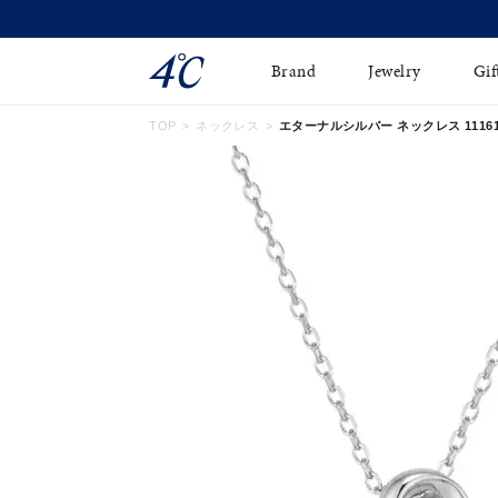
Brand
Jewelry
Gif
TOP
ネックレス
エターナルシルバー ネックレス 111614
ネックレス
ネックレスチェ-ン
Online Shop
ピンキーリング
ピアス
ショッピングガイド
イヤーカフ
ブレスレット
よくあるご質問
ペアネックレス
ペアリング
オンライン限定ジュエ
誕生石
リー
すべてのアイテム
ブライダルリング
はこちら