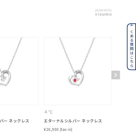
powered by
ンレス
よくある質問はこちら
その他
誕生石
6月の誕生石
月の誕生石
12月の誕生石
ムーン
フラワー
４℃
４℃
イエロー
ブラウン
バー ネックレス
エターナルシルバー ネックレス
エターナ
¥
20,900
¥
18,700