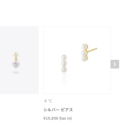
シンプル
ユニセックス
結婚式
推し活
クション
４℃
CANAL 
ス
シルバー ピアス
シルバー 
¥
19,800
¥
18,700
0