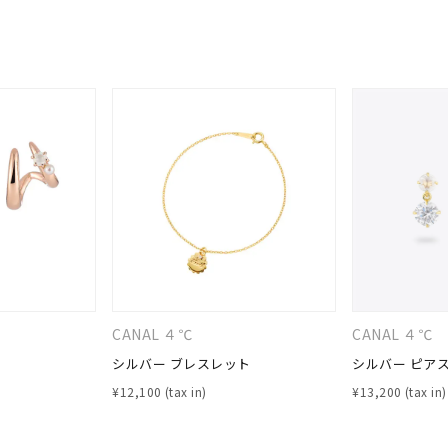
ニン
エレガント
カジュアル
フォーマル
モード
ス
ご褒美
記念日
誕生日
気分転換
デート
ジュエリー
腕周りジュエリー
ペアジュエリー
ベストセレ
ンラインショップ限定
～
～
CANAL ４℃
CANAL ４℃
シルバー ブレスレット
シルバー ピア
¥
12,100
¥
13,200
¥400,00