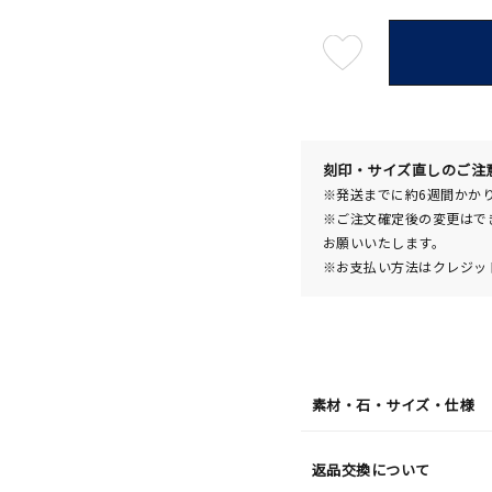
最
短
08
月
08
日
(土)
発
送
¥115,
刻印・サイズ直しのご注
※発送までに約6週間かか
※ご注文確定後の変更はで
お願いいたします。
※お支払い方法はクレジット
素材・石・サイズ・仕様
返品交換について