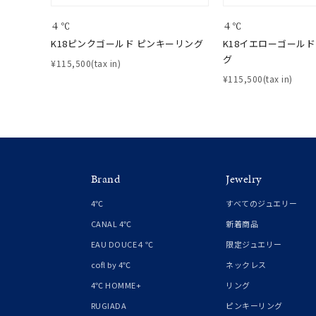
４℃
４℃
K18ピンクゴールド ピンキーリング
K18イエローゴールド
グ
¥115,500(tax in)
¥115,500(tax in)
Brand
Jewelry
4℃
すべてのジュエリー
CANAL 4℃
新着商品
EAU DOUCE４℃
限定ジュエリー
cofl by 4℃
ネックレス
4℃ HOMME+
リング
RUGIADA
ピンキーリング