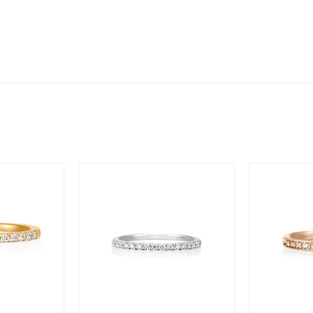
～
～
¥400,00
庫ありのみ
すべて表示