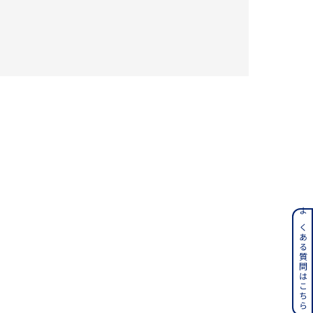
#eギフト
ンレス
よくある質問はこちら
その他
誕生石
6月の誕生石