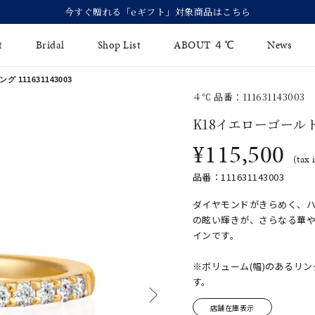
今すぐ贈れる「eギフト」対象商品はこちら
t
Bridal
Shop List
ABOUT ４℃
News
111631143003
４℃ 品番：111631143003
リング
Fashion Jewelry
Brida
K18イエローゴール
イヤリング
¥115,500
ジュエリーケア
永久保
(tax 
バングル
法人のお客様
ブライ
品番：111631143003
ペアブレスレット
ブライ
ダイヤモンドがきらめく、
の眩い輝きが、さらなる華
その他のアイテム
インです。
※ボリューム(幅)のあるリ
す。
店舗在庫表示