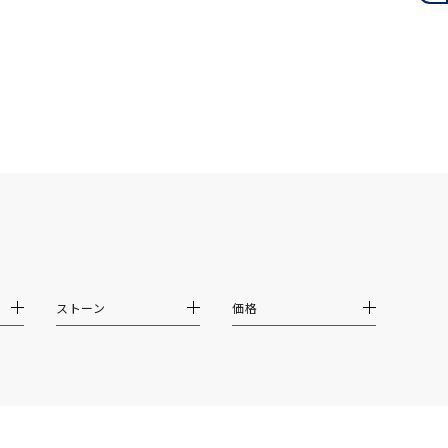
月の誕生石
12月の誕生石
ムーン
フラワー
イエロー
ブラウン
シンプル
ユニセックス
結婚式
推し活
ストーン
価格
クション