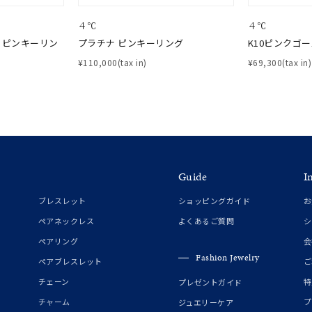
４℃
４℃
 ピンキーリン
プラチナ ピンキーリング
K10ピンクゴ
¥110,000(tax in)
¥69,300(tax in)
Guide
I
ブレスレット
ショッピングガイド
お
ペアネックレス
よくあるご質問
シ
ペアリング
会
Fashion Jewelry
ペアブレスレット
ご
チェーン
特
プレゼントガイド
チャーム
プ
ジュエリーケア