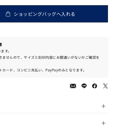
ショッピングバッグへ入れる
500
意
(tax
ります。
in)
きませんので、サイズと刻印内容にお間違いがないかご確認を
カード、コンビニ先払い、PayPayのみとなります。