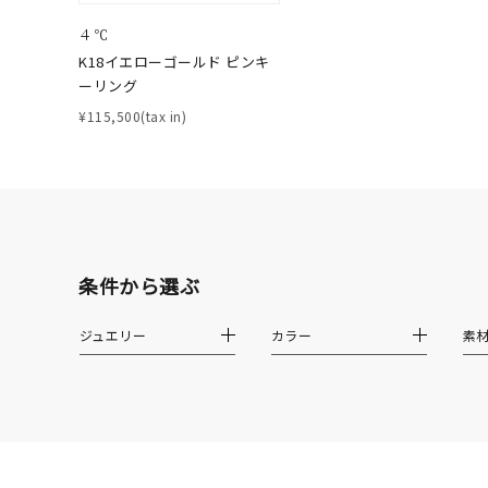
誕生石
7月の
４℃
K18イエローゴールド ピンキ
しずく
ーリング
モチーフ
クロス
¥115,500(tax in)
クリア
石の色
レッド
ファッションテイスト
フェミ
条件から選ぶ
着用シーン
オフィ
ジュエリー
カラー
素
耳周り
コレクション
公式オ
レディース