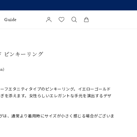
Guide
カートに商品がありません。
l Jewelry
ド ピンキーリング
証
in)
ダルサービス
ダルリングの選び方
ハーフエタニティタイプのピンキーリング。イエローゴールド
やぎを添えます。女性らしいエレガントな手元を演出するデザ
ングは、通常より着用時にサイズが小さく感じる場合がございま