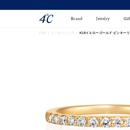
Brand
Jewelry
Gif
TOP
ピンキーリング
K18イエローゴールド ピンキーリング 
ネックレス
ネックレスチェ-ン
Online Shop
ピンキーリング
ピアス
ショッピングガイド
イヤーカフ
ブレスレット
よくあるご質問
ペアネックレス
ペアリング
オンライン限定ジュエ
誕生石
リー
すべてのアイテム
ブライダルリング
はこちら