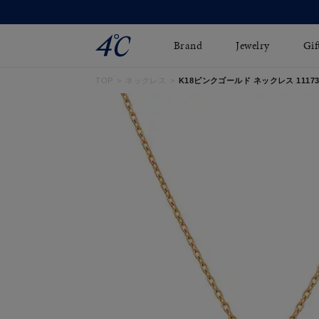
Brand
Jewelry
Gif
TOP
ネックレス
K18ピンクゴールド ネックレス 111731
ネックレス
ネックレスチェ-ン
Online Shop
ピンキーリング
ピアス
ショッピングガイド
イヤーカフ
ブレスレット
よくあるご質問
ペアネックレス
ペアリング
オンライン限定ジュエ
誕生石
リー
すべてのアイテム
ブライダルリング
はこちら