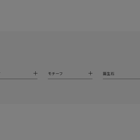
ニン
エレガント
カジュアル
フォーマル
モード
ス
ご褒美
記念日
誕生日
気分転換
デート
ジュエリー
腕周りジュエリー
ペアジュエリー
ベストセレ
ンラインショップ限定
～
材
モチーフ
誕生石
～
¥400,00
庫ありのみ
すべて表示