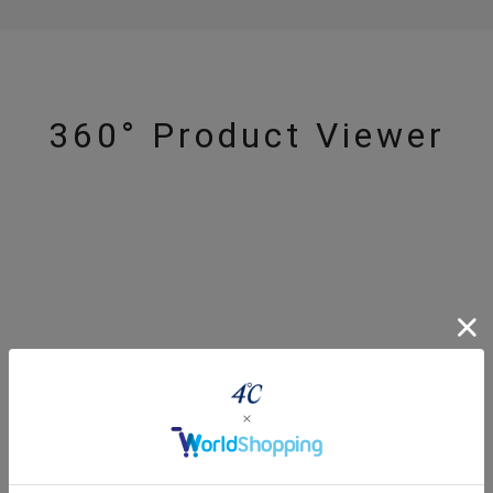
360° Product Viewer
r
#ダイヤモンド ネックレス
#くまのプーさん
#ペア
#エタニ