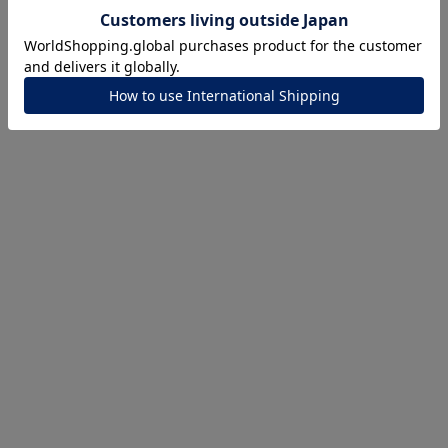
ナ
K18
K10
K7
ゴールド
シルバー
ステ
ーカラー
ピンクカラー
ホワイトカラー
トリプルカラー
誕生石
2月の誕生石
3月の誕生石
4月の誕生石
5月の
誕生石
8月の誕生石
9月の誕生石
10月の誕生石
11
リセット
絞り込んで検索する
ハート
一粒
三石
パヴェ
ライン
馬蹄
ダブルループ
星座
イニシャル
リボン
その他
ホワイト
ピンク
パープル
ブルー
グリーン
マルチカラー