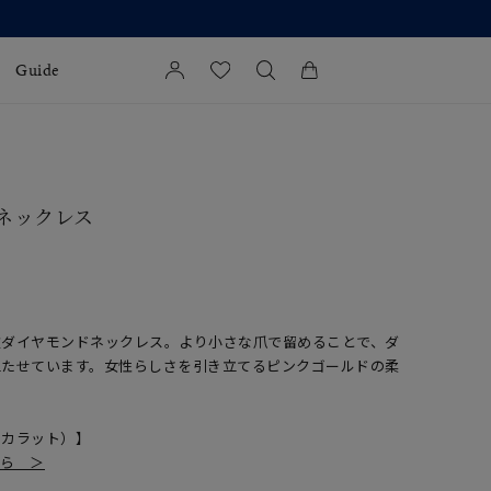
Guide
カートに商品がありません。
l Jewelry
 ネックレス
証
ダルサービス
ダルリングの選び方
粒ダイヤモンドネックレス。より小さな爪で留めることで、ダ
立たせています。女性らしさを引き立てるピンクゴールドの柔
ドカラット）】
ちら ＞