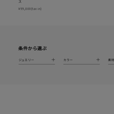
ファッションテイスト
フェミ
ス
¥99,000(tax in)
着用シーン
オフィ
耳周り
コレクション
公式オ
条件から選ぶ
レディース
リングサイズ
ジュエリー
カラー
素
メンズ
リングサイズ
価格
¥0
在庫
在