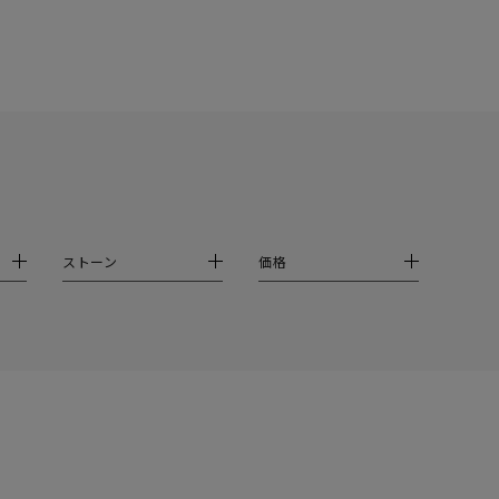
シンプル
ユニセックス
結婚式
推し活
クション
ストーン
価格
0