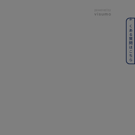
powered by
ンレス
よくある質問はこちら
その他
誕生石
6月の誕生石
月の誕生石
12月の誕生石
ムーン
フラワー
イエロー
ブラウン