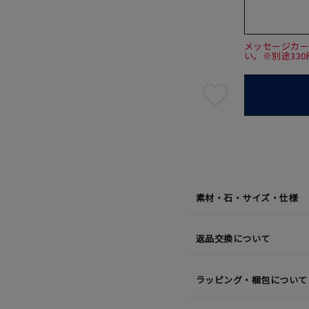
メッセージカ
い。※別途33
最
短
08
月
10
日
(月)
発
送
¥99,0
素材・石・サイズ・仕様
返品交換について
ラッピング・梱包について