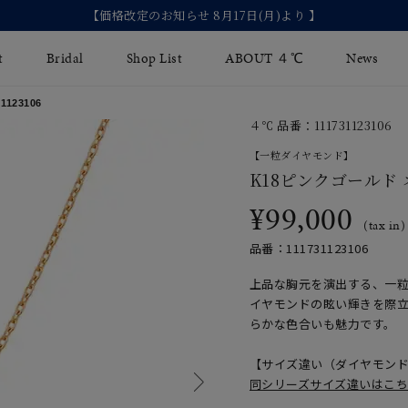
【価格改定のお知らせ 8月17日(月)より 】
t
Bridal
Shop List
ABOUT ４℃
News
123106
４℃ 品番：111731123106
リング
Fashion Jewelry
Brida
【一粒ダイヤモンド】
イヤリング
K18ピンクゴールド
ジュエリーケア
永久保
¥99,000
バングル
法人のお客様
ブライ
(tax in)
品番：111731123106
ペアブレスレット
ブライ
上品な胸元を演出する、一
その他のアイテム
イヤモンドの眩い輝きを際
らかな色合いも魅力です。
【サイズ違い（ダイヤモン
同シリーズサイズ違いはこ