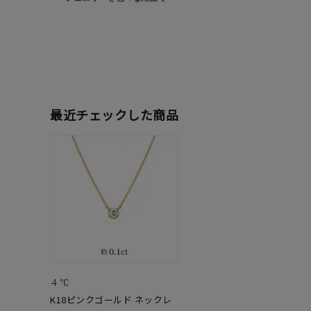
カテゴリー
素材
プラチ
カラー
イエロ
最近チェックした商品
1月の
誕生石
7月の
しずく
モチーフ
クロス
クリア
石の色
レッド
４℃
K18ピンクゴールド ネックレ