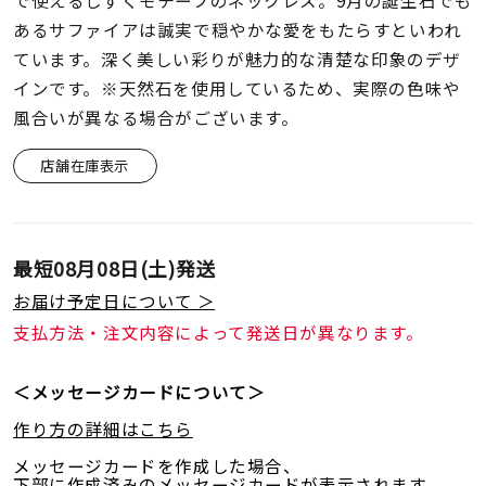
で使えるしずくモチーフのネックレス。9月の誕生石でも
着用シーン
あるサファイアは誠実で穏やかな愛をもたらすといわれ
ています。深く美しい彩りが魅力的な清楚な印象のデザ
コレクション
インです。※天然石を使用しているため、実際の色味や
風合いが異なる場合がございます。
レディース
～
店舗在庫表示
リングサイズ
メンズ
最短
08月08日(土)
発送
～
リングサイズ
お届け予定日について ＞
支払方法・注文内容によって発送日が異なります。
価格
¥0
¥400,
＜メッセージカードについて＞
作り方の詳細はこちら
在庫
在庫ありのみ
すべて表示
メッセージカードを作成した場合、
下部に作成済みのメッセージカードが表示されます。