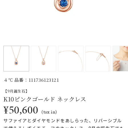
素材
カラー
誕生石
モチーフ
４℃ 品番：111736123121
石の色
【9月誕生石】
K10ピンクゴールド ネックレス
ファッションテイス
¥50,600
ト
(tax in)
サファイアとダイヤモンドをあしらった、リバーシブル