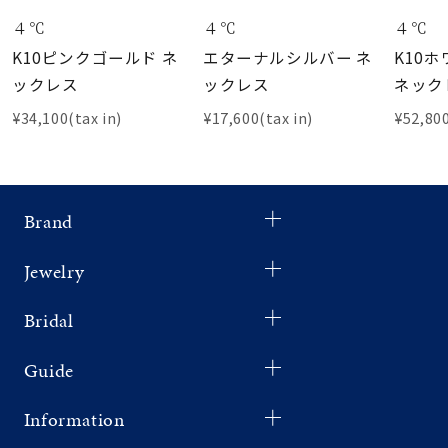
４℃
４℃
４℃
K10ピンクゴールド ネ
エターナルシルバー ネ
K10
ックレス
ックレス
ネック
¥34,100(tax in)
¥17,600(tax in)
¥52,800
Brand
Jewelry
Bridal
Guide
Information