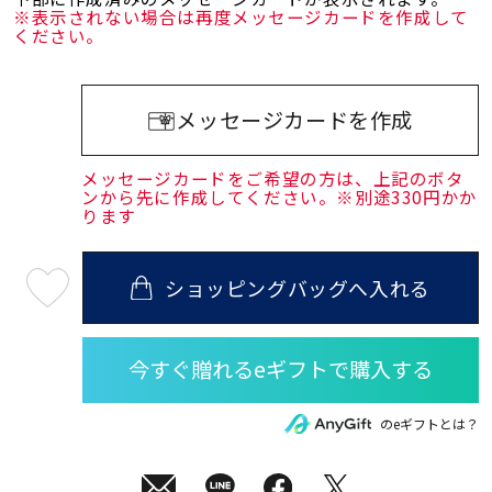
※表示されない場合は再度メッセージカードを作成して
ください。
メッセージカードを作成
メッセージカードをご希望の方は、上記のボタ
ンから先に作成してください。※別途330円かか
ります
ショッピングバッグへ入れる
最
短
08
月
08
日
(土)
発
送
¥50,600
のeギフトとは？
(tax
in)