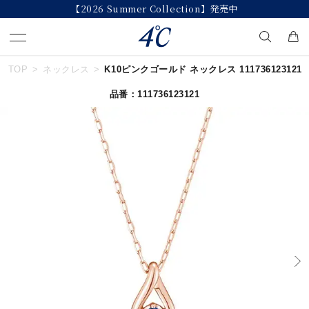
【2026 Summer Collection】発売中
TOP
ネックレス
K10ピンクゴールド ネックレス 111736123121
キーワードで検索する
品番：111736123121
人気検索キーワード
#ペア
#ハーフエタニティリング
#エタニティ
#ダイヤモンド ネックレス
#eギフト
ブランド
４℃
カテゴリー
すべてのジュエリー