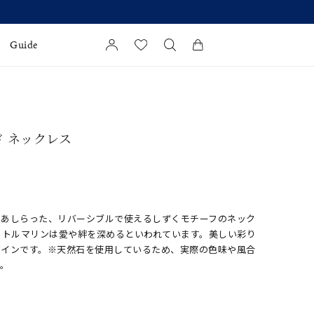
Guide
カートに商品がありません。
l Jewelry
ド ネックレス
証
ダルサービス
ダルリングの選び方
をあしらった、リバーシブルで使えるしずくモチーフのネック
るトルマリンは愛や絆を深めるといわれています。美しい彩り
ザインです。※天然石を使用しているため、実際の色味や風合
す。