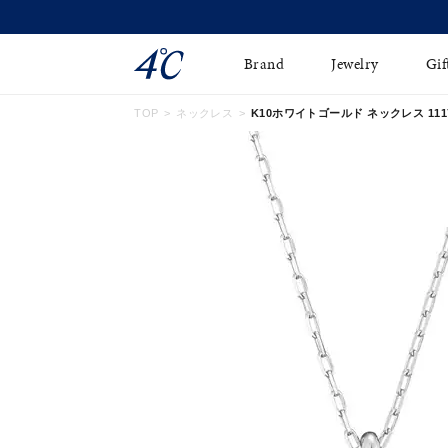
Brand
Jewelry
Gif
TOP
ネックレス
K10ホワイトゴールド ネックレス 11173
ネックレス
ネックレスチェ-ン
Online Shop
ピンキーリング
ピアス
ショッピングガイド
イヤーカフ
ブレスレット
よくあるご質問
ペアネックレス
ペアリング
オンライン限定ジュエ
誕生石
リー
すべてのアイテム
ブライダルリング
はこちら