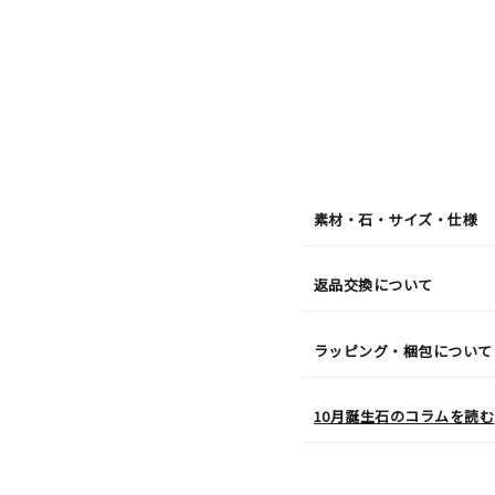
月
10
日
(月)
発
送
¥50,6
素材・石・サイズ・仕様
返品交換について
ラッピング・梱包について
10月誕生石のコラムを読む