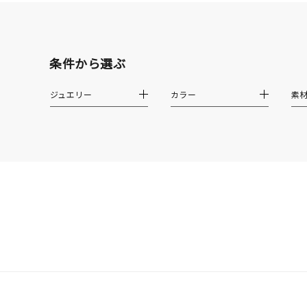
クリア
石の色
レッド
条件から選ぶ
ジュエリー
カラー
素
ファッションテイスト
フェミ
着用シーン
オフィ
耳周り
コレクション
公式オ
レディース
リングサイズ
メンズ