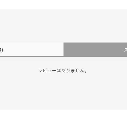
0)
レビューはありません。
r
#ペア
#ダイヤモンド ネックレス
#エタニティ
#くまのプー