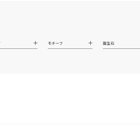
ホワイト
ピンク
パープル
ブルー
グリーン
マルチカラー
材
モチーフ
誕生石
ニン
エレガント
カジュアル
フォーマル
モード
ス
ご褒美
記念日
誕生日
気分転換
デート
ジュエリー
腕周りジュエリー
ペアジュエリー
ベストセレ
ンラインショップ限定
～
～