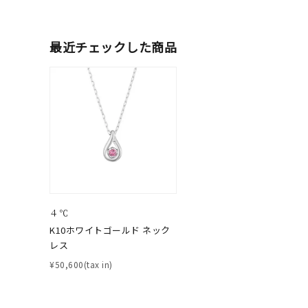
ブランド
最近チェックした商品
カテゴリー
素材
プラチ
カラー
イエロ
４℃
1月の
K10ホワイトゴールド ネック
誕生石
レス
7月の
¥50,600(tax in)
しずく
モチーフ
クロス