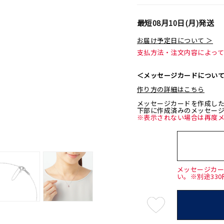
最短
08月10日(月)
発送
お届け予定日について ＞
支払方法・注文内容によっ
＜メッセージカードについ
作り方の詳細はこちら
メッセージカードを作成し
下部に作成済みのメッセー
※表示されない場合は再度
メッセージカ
い。※別途33
最
短
08