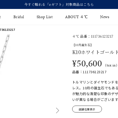
今すぐ贈れる「eギフト」対象商品はこちら
t
Bridal
Shop List
ABOUT ４℃
News
6123217
４℃ 品番：111736123217
リング
Fashion Jewelry
Brida
【10月誕生石】
イヤリング
K10ホワイトゴール
ジュエリーケア
永久保
¥50,600
バングル
法人のお客様
ブライ
(tax in)
品番：111736123217
ペアブレスレット
ブライ
トルマリンとダイヤモンド
その他のアイテム
レス。10月の誕生石でもあ
が魅力的な清楚な印象のデ
いが異なる場合がございま
店舗在庫表示