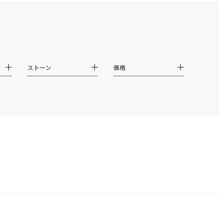
イエロー
ブラウン
ストーン
価格
シンプル
ユニセックス
結婚式
推し活
クション