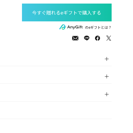
00
(tax
のeギフトとは？
in)