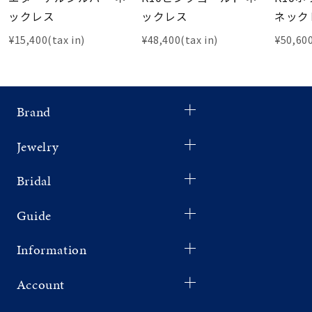
ックレス
ックレス
ネック
¥15,400(tax in)
¥48,400(tax in)
¥50,600
Brand
Jewelry
Bridal
Guide
Information
Account