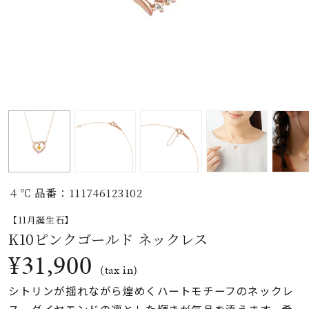
素材
カラー
誕生石
モチーフ
４℃ 品番：111746123102
石の色
【11月誕生石】
K10ピンクゴールド ネックレス
ファッションテイス
¥31,900
ト
(tax in)
シトリンが揺れながら煌めくハートモチーフのネックレ