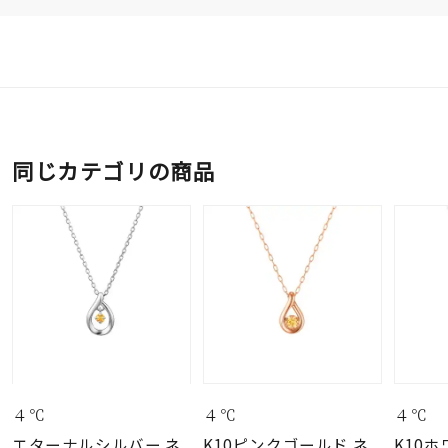
同じカテゴリの商品
４℃
４℃
４℃
エターナルシルバー ネ
K10ピンクゴールド ネ
K10