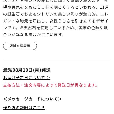
ス。ダイヤモンドの凜とした輝きが気品を添えます。希
着用シーン
望や勇気ををもたらし心を明るくするといわれる、11月
の誕生石でもあるシトリンの美しい彩りが魅力的。エレ
コレクション
ガントな胸元を演出し、女性らしさを引き立てるデザイ
ンです。※天然石を使用しているため、実際の色味や風
レディース
合いが異なる場合がございます。
～
リングサイズ
店舗在庫表示
メンズ
～
リングサイズ
最短
08月10日(月)
発送
お届け予定日について ＞
価格
支払方法・注文内容によって発送日が異なります。
¥0
¥400,
＜メッセージカードについて＞
在庫
在庫ありのみ
すべて表示
作り方の詳細はこちら