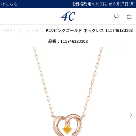
【価格改定のお知らせ 8月17日(月)より 】
TOP
ネックレス
K10ピンクゴールド ネックレス 111746123102
キーワードで検索する
品番：111746123102
人気検索キーワード
#ペア
#ハーフエタニティリング
#エタニティ
#ダイヤモンド ネックレス
#eギフト
ブランド
４℃
カテゴリー
すべてのジュエリー